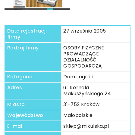
Data rejestracji
27 września 2005
firmy
Rodzaj firmy
OSOBY FIZYCZNE
PROWADZĄCE
DZIAŁALNOŚĆ
GOSPODARCZĄ
Kategoria
Dom i ogród
Adres
ul. Kornela
Makuszyńskiego 24
Miasto
31-752 Kraków
Województwo
Małopolskie
E-mail
sklep@mikulska.pl