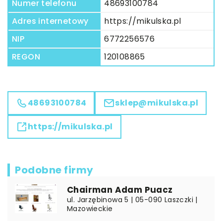
Numer telefonu
48693100784
Adres internetowy
https://mikulska.pl
NIP
6772256576
REGON
120108865
48693100784
sklep@mikulska.pl
https://mikulska.pl
Podobne firmy
Chairman Adam Puacz
ul. Jarzębinowa 5 | 05-090 Laszczki |
Mazowieckie