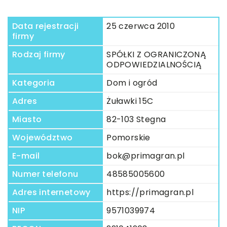
Data rejestracji
25 czerwca 2010
firmy
Rodzaj firmy
SPÓŁKI Z OGRANICZONĄ
ODPOWIEDZIALNOŚCIĄ
Kategoria
Dom i ogród
Adres
Żuławki 15C
Miasto
82-103 Stegna
Województwo
Pomorskie
E-mail
bok@primagran.pl
Numer telefonu
48585005600
Adres internetowy
https://primagran.pl
NIP
9571039974