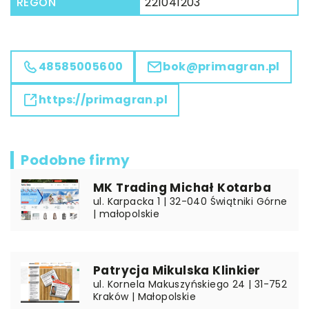
REGON
221041203
48585005600
bok@primagran.pl
https://primagran.pl
Podobne firmy
MK Trading Michał Kotarba
ul. Karpacka 1 | 32-040 Świątniki Górne
| małopolskie
Patrycja Mikulska Klinkier
ul. Kornela Makuszyńskiego 24 | 31-752
Kraków | Małopolskie