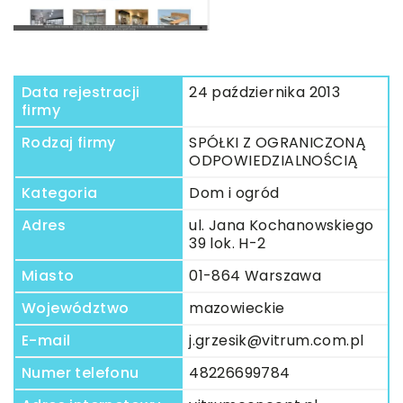
Data rejestracji
24 października 2013
firmy
Rodzaj firmy
SPÓŁKI Z OGRANICZONĄ
ODPOWIEDZIALNOŚCIĄ
Kategoria
Dom i ogród
Adres
ul. Jana Kochanowskiego
39 lok. H-2
Miasto
01-864 Warszawa
Województwo
mazowieckie
E-mail
j.grzesik@vitrum.com.pl
Numer telefonu
48226699784