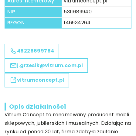
Adres internetowy
vitrumconcept.pl
NIP
5311689940
REGON
146934264
48226699784
j.grzesik@vitrum.com.pl
vitrumconcept.pl
Opis działalności
Vitrum Concept to renomowany producent mebli
sklepowych, jubilerskich i muzealnych. Działając na
rynku od ponad 30 lat, firma zdobyła zaufanie