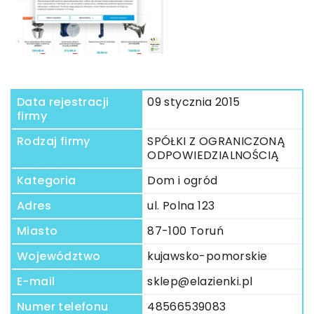
Data rejestracji
09 stycznia 2015
firmy
Rodzaj firmy
SPÓŁKI Z OGRANICZONĄ
ODPOWIEDZIALNOŚCIĄ
Kategoria
Dom i ogród
Adres
ul. Polna 123
Miasto
87-100 Toruń
Województwo
kujawsko-pomorskie
E-mail
sklep@elazienki.pl
Numer telefonu
48566539083