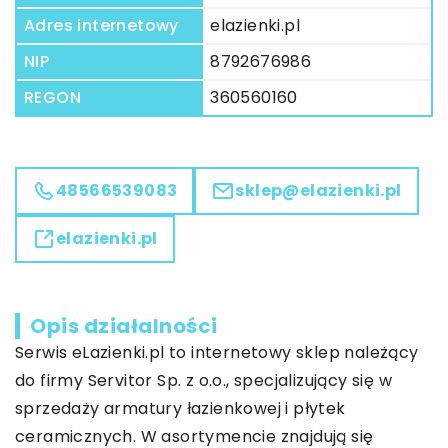
Adres internetowy
elazienki.pl
NIP
8792676986
REGON
360560160
48566539083
sklep@elazienki.pl
elazienki.pl
Opis działalności
Serwis eLazienki.pl to internetowy sklep należący
do firmy Servitor Sp. z o.o., specjalizujący się w
sprzedaży armatury łazienkowej i płytek
ceramicznych. W asortymencie znajdują się