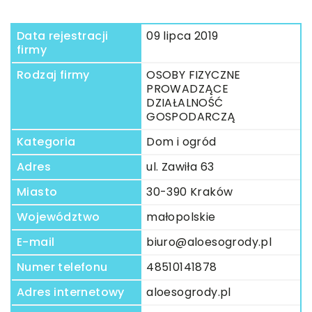
Data rejestracji
09 lipca 2019
firmy
Rodzaj firmy
OSOBY FIZYCZNE
PROWADZĄCE
DZIAŁALNOŚĆ
GOSPODARCZĄ
Kategoria
Dom i ogród
Adres
ul. Zawiła 63
Miasto
30-390 Kraków
Województwo
małopolskie
E-mail
biuro@aloesogrody.pl
Numer telefonu
48510141878
Adres internetowy
aloesogrody.pl