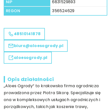
NIP
6831529893
REGON
356524629
48510141878
biuro@aloesogrody.pl
aloesogrody.pl
Opis działalności
„Aloes Ogrody” to krakowska firma ogrodnicza
prowadzona przez Piotra Sikorę. Specjalizuje się
ona w kompleksowych usługach ogrodniczych i
porządkowych, takich jak koszenie trawy,