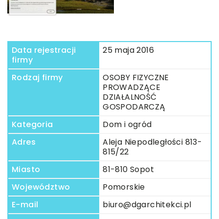
Data rejestracji
25 maja 2016
firmy
Rodzaj firmy
OSOBY FIZYCZNE
PROWADZĄCE
DZIAŁALNOŚĆ
GOSPODARCZĄ
Kategoria
Dom i ogród
Adres
Aleja Niepodległości 813-
815/22
Miasto
81-810 Sopot
Województwo
Pomorskie
E-mail
biuro@dgarchitekci.pl