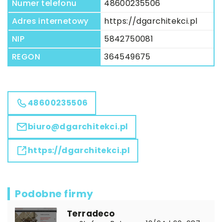
Numer telefonu
48600235506
Adres internetowy
https://dgarchitekci.pl
NIP
5842750081
REGON
364549675
48600235506
biuro@dgarchitekci.pl
https://dgarchitekci.pl
Podobne firmy
Terradeco