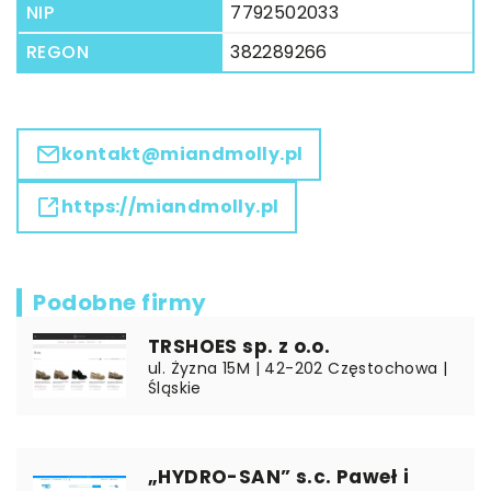
NIP
7792502033
REGON
382289266
kontakt@miandmolly.pl
https://miandmolly.pl
Podobne firmy
TRSHOES sp. z o.o.
ul. Żyzna 15M | 42-202 Częstochowa |
Śląskie
„HYDRO-SAN” s.c. Paweł i