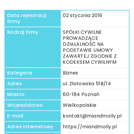
Data rejestracji
02 stycznia 2019
firmy
Rodzaj firmy
SPÓŁKI CYWILNE
PROWADZĄCE
DZIAŁALNOŚĆ NA
PODSTAWIE UMOWY
ZAWARTEJ ZGODNIE Z
KODEKSEM CYWILNYM
Kategoria
Biznes
Adres
ul. Złotowska 51B/14
Miasto
60-184 Poznań
Województwo
Wielkopolskie
E-mail
kontakt@miandmolly.pl
Adres internetowy
https://miandmolly.pl