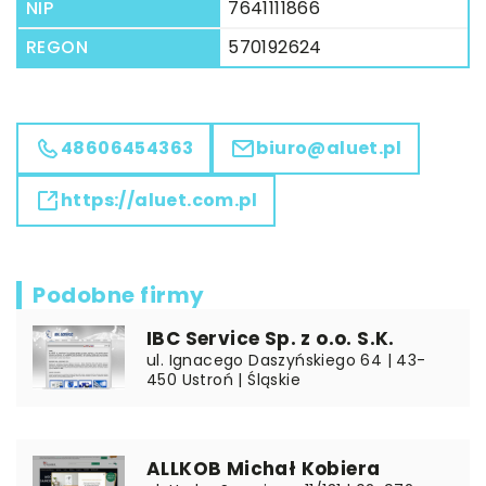
NIP
7641111866
REGON
570192624
48606454363
biuro@aluet.pl
https://aluet.com.pl
Podobne firmy
IBC Service Sp. z o.o. S.K.
ul. Ignacego Daszyńskiego 64 | 43-
450 Ustroń | Śląskie
ALLKOB Michał Kobiera