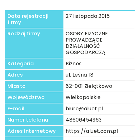
Data rejestracji
27 listopada 2015
firmy
Rodzaj firmy
OSOBY FIZYCZNE
PROWADZĄCE
DZIAŁALNOŚĆ
GOSPODARCZĄ
Kategoria
Biznes
Adres
ul. Leśna 18
Miasto
62-001 Zielątkowo
Województwo
Wielkopolskie
E-mail
biuro@aluet.pl
Numer telefonu
48606454363
Adres internetowy
https://aluet.com.pl