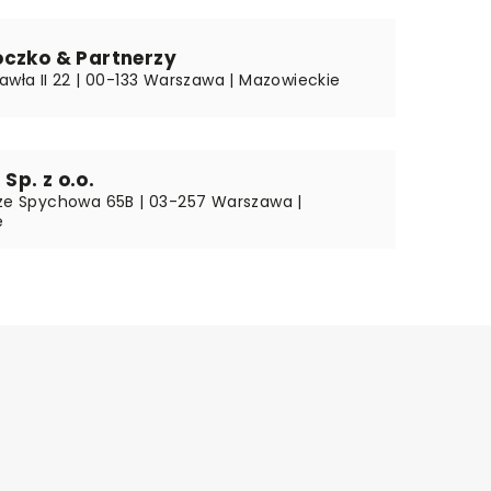
oczko & Partnerzy
awła II 22 | 00-133 Warszawa | Mazowieckie
p. z o.o.
 ze Spychowa 65B | 03-257 Warszawa |
e