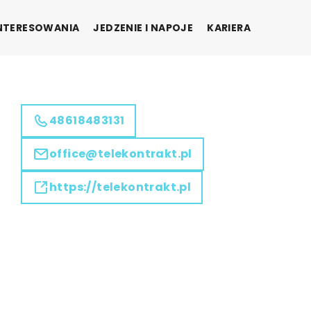
INTERESOWANIA
JEDZENIE I NAPOJE
KARIERA
48618483131
office@telekontrakt.pl
https://telekontrakt.pl