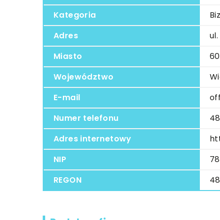
Kategoria
Bi
Adres
ul
Miasto
60
Województwo
Wi
E-mail
of
Numer telefonu
48
Adres internetowy
ht
NIP
78
REGON
48