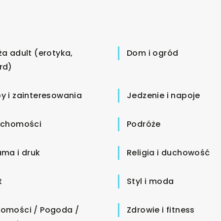
ża adult (erotyka,
Dom i ogród
rd)
y i zainteresowania
Jedzenie i napoje
uchomości
Podróże
ama i druk
Religia i duchowość
t
Styl i moda
omości / Pogoda /
Zdrowie i fitness