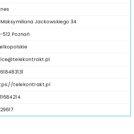
znes
. Maksymiliana Jackowskiego 34
-512 Poznań
elkopolskie
fice@telekontrakt.pl
618483131
tps://telekontrakt.pl
11684214
29617