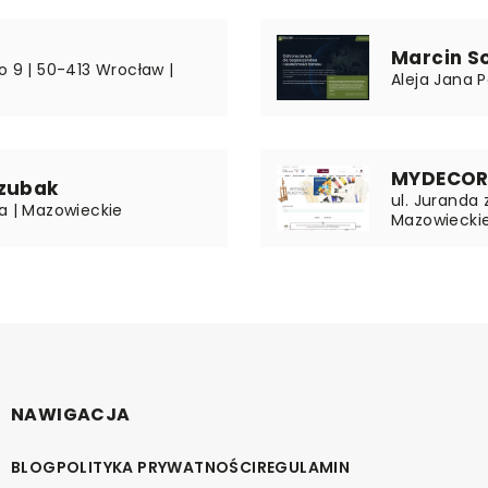
Marcin S
o 9 | 50-413 Wrocław |
Aleja Jana P
MYDECOR S
Czubak
ul. Juranda
a | Mazowieckie
Mazowiecki
NAWIGACJA
BLOG
POLITYKA PRYWATNOŚCI
REGULAMIN