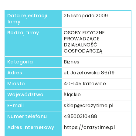
Data rejestracji
25 listopada 2009
firmy
Rodzaj firmy
OSOBY FIZYCZNE
PROWADZĄCE
DZIAŁALNOŚĆ
GOSPODARCZĄ
Kategoria
Biznes
Adres
ul. Józefowska 86/19
Miasto
40-145 Katowice
Województwo
Śląskie
E-mail
sklep@crazytime.pl
Numer telefonu
48500310488
Adres internetowy
https://crazytime.pl