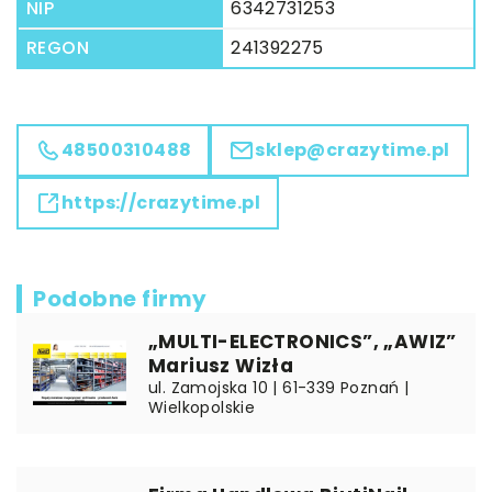
NIP
6342731253
REGON
241392275
48500310488
sklep@crazytime.pl
https://crazytime.pl
Podobne firmy
„MULTI-ELECTRONICS”, „AWIZ”
Mariusz Wizła
ul. Zamojska 10 | 61-339 Poznań |
Wielkopolskie