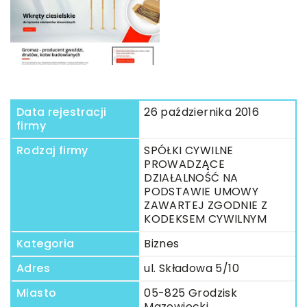
Data rejestracji
26 października 2016
firmy
Rodzaj firmy
SPÓŁKI CYWILNE
PROWADZĄCE
DZIAŁALNOŚĆ NA
PODSTAWIE UMOWY
ZAWARTEJ ZGODNIE Z
KODEKSEM CYWILNYM
Kategoria
Biznes
Adres
ul. Składowa 5/10
Miasto
05-825 Grodzisk
Mazowiecki