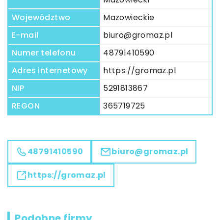
Województwo
Mazowieckie
E-mail
biuro@gromaz.pl
Numer telefonu
48791410590
Adres internetowy
https://gromaz.pl
NIP
5291813867
REGON
365719725
48791410590
biuro@gromaz.pl
https://gromaz.pl
Podobne firmy