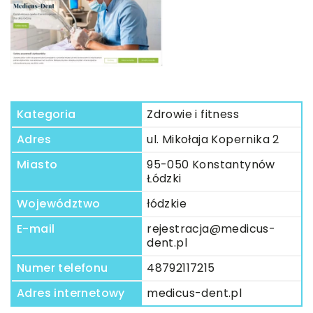
Kategoria
Zdrowie i fitness
Adres
ul. Mikołaja Kopernika 2
Miasto
95-050 Konstantynów
Łódzki
Województwo
łódzkie
E-mail
rejestracja@medicus-
dent.pl
Numer telefonu
48792117215
Adres internetowy
medicus-dent.pl