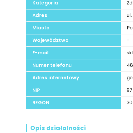
Kategoria
Zd
Adres
ul
Miasto
Po
Województwo
-
E-mail
sk
Numer telefonu
48
Adres internetowy
ge
NIP
97
REGON
30
Opis działalności