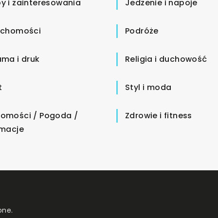
y i zainteresowania
Jedzenie i napoje
uchomości
Podróże
ama i druk
Religia i duchowość
t
Styl i moda
omości / Pogoda /
Zdrowie i fitness
rmacje
one.