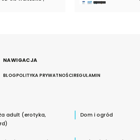
NAWIGACJA
BLOG
POLITYKA PRYWATNOŚCI
REGULAMIN
ża adult (erotyka,
Dom i ogród
rd)