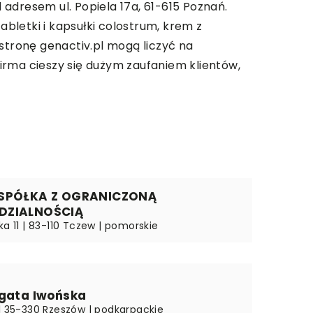
adresem ul. Popiela 17a, 61-615 Poznań.
abletki i kapsułki colostrum, krem z
stronę genactiv.pl mogą liczyć na
irma cieszy się dużym zaufaniem klientów,
 SPÓŁKA Z OGRANICZONĄ
DZIALNOŚCIĄ
ka 11 | 83-110 Tczew | pomorskie
Agata Iwońska
 | 35-330 Rzeszów | podkarpackie