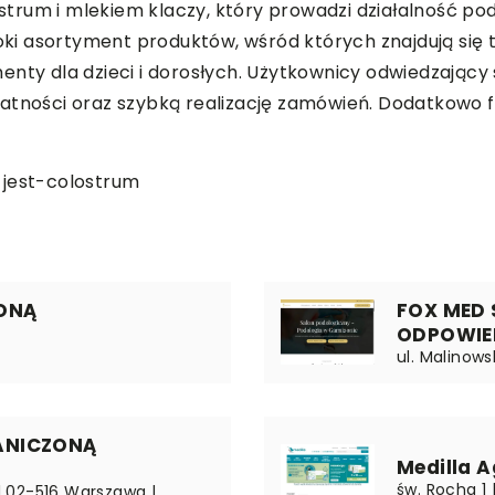
rum i mlekiem klaczy, który prowadzi działalność pod 
oki asortyment produktów, wśród których znajdują się t
enty dla dzieci i dorosłych. Użytkownicy odwiedzający 
atności oraz szybką realizację zamówień. Dodatkowo f
-jest-colostrum
ZONĄ
FOX MED
ODPOWIE
ul. Malinows
ANICZONĄ
Medilla 
św. Rocha 1
 | 02-516 Warszawa |