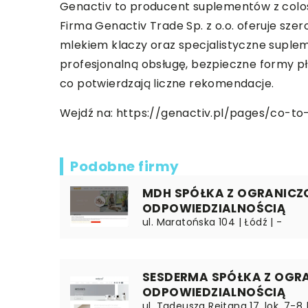
Genactiv to producent suplementów z colost
Firma Genactiv Trade Sp. z o.o. oferuje szer
mlekiem klaczy oraz specjalistyczne suplem
profesjonalną obsługę, bezpieczne formy pł
co potwierdzają liczne rekomendacje.
Wejdź na:
https://genactiv.pl/pages/co-to
Podobne firmy
MDH SPÓŁKA Z OGRANIC
ODPOWIEDZIALNOŚCIĄ
ul. Maratońska 104 | Łódź | -
SESDERMA SPÓŁKA Z OGR
ODPOWIEDZIALNOŚCIĄ
ul. Tadeusza Rejtana 17, lok. 7-8