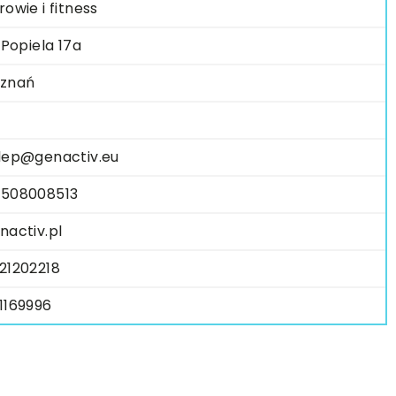
rowie i fitness
. Popiela 17a
znań
lep@genactiv.eu
508008513
nactiv.pl
21202218
1169996