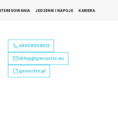
INTERESOWANIA
JEDZENIE I NAPOJE
KARIERA
48508008513
sklep@genactiv.eu
genactiv.pl