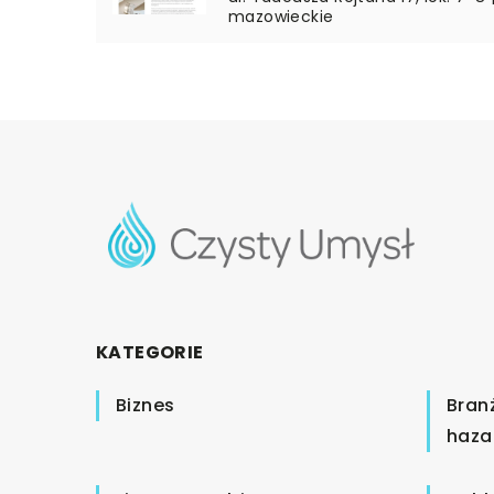
mazowieckie
KATEGORIE
Biznes
Bran
haza