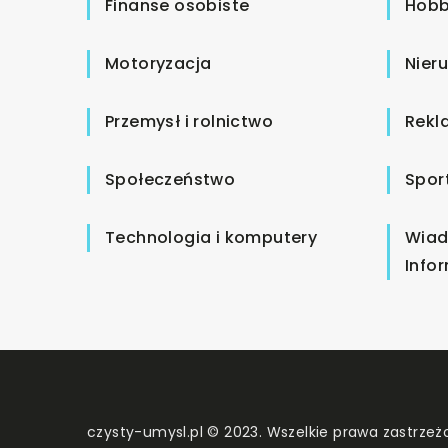
Finanse osobiste
Hobb
Motoryzacja
Nier
Przemysł i rolnictwo
Rekl
Społeczeństwo
Spor
Technologia i komputery
Wiad
Info
czysty-umysl.pl © 2023. Wszelkie prawa zastrzeż