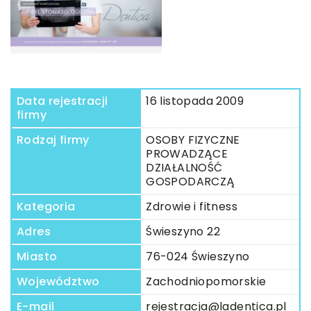
Data rejestracji
16 listopada 2009
firmy
Rodzaj firmy
OSOBY FIZYCZNE
PROWADZĄCE
DZIAŁALNOŚĆ
GOSPODARCZĄ
Kategoria
Zdrowie i fitness
Adres
Świeszyno 22
Miasto
76-024 Świeszyno
Województwo
Zachodniopomorskie
E-mail
rejestracja@ladentica.pl