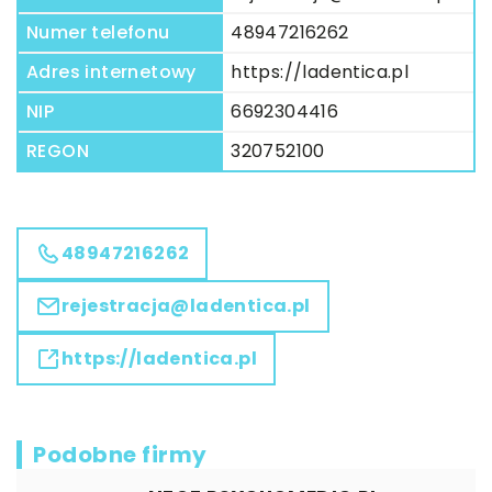
Numer telefonu
48947216262
Adres internetowy
https://ladentica.pl
NIP
6692304416
REGON
320752100
48947216262
rejestracja@ladentica.pl
https://ladentica.pl
Podobne firmy