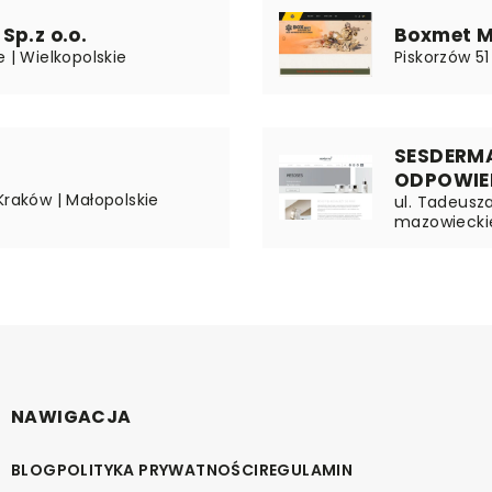
Sp.z o.o.
Boxmet Me
 | Wielkopolskie
Piskorzów 51 
SESDERM
ODPOWIE
Kraków | Małopolskie
ul. Tadeusza
mazowiecki
NAWIGACJA
BLOG
POLITYKA PRYWATNOŚCI
REGULAMIN