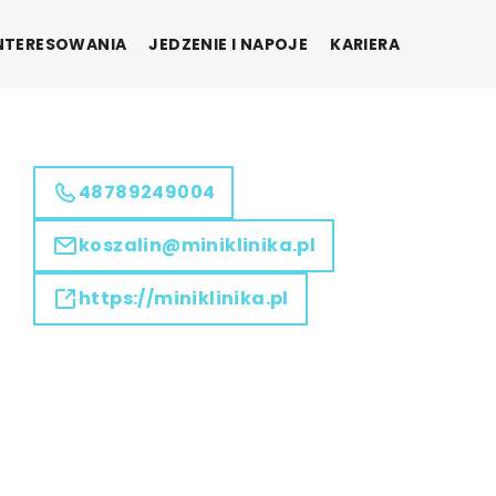
INTERESOWANIA
JEDZENIE I NAPOJE
KARIERA
48789249004
koszalin@miniklinika.pl
https://miniklinika.pl