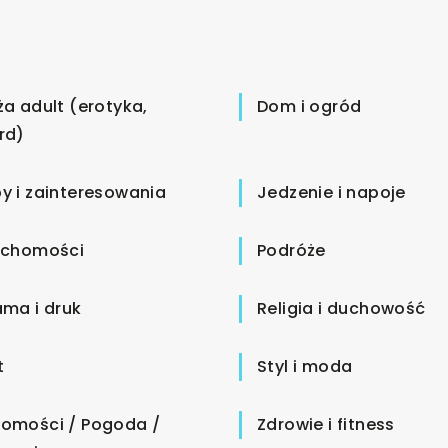
ża adult (erotyka,
Dom i ogród
rd)
y i zainteresowania
Jedzenie i napoje
uchomości
Podróże
ama i druk
Religia i duchowość
t
Styl i moda
omości / Pogoda /
Zdrowie i fitness