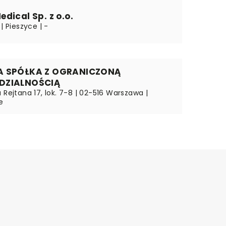
dical Sp. z o.o.
| Pieszyce | -
A SPÓŁKA Z OGRANICZONĄ
DZIALNOŚCIĄ
 Rejtana 17, lok. 7-8 | 02-516 Warszawa |
e