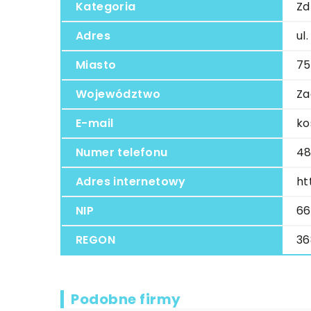
Kategoria
Zd
Adres
ul
Miasto
75
Województwo
Za
E-mail
ko
Numer telefonu
48
Adres internetowy
ht
NIP
66
REGON
36
Podobne firmy