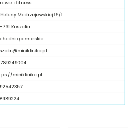
rowie i fitness
. Heleny Modrzejewskiej 16/1
-731 Koszalin
chodniopomorskie
szalin@miniklinika.pl
789249004
tps://miniklinika.pl
92542357
8989224