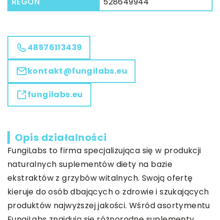
REGON
528649944
48576113439
kontakt@fungilabs.eu
fungilabs.eu
Opis działalności
FungiLabs to firma specjalizująca się w produkcji
naturalnych suplementów diety na bazie
ekstraktów z grzybów witalnych. Swoją ofertę
kieruje do osób dbających o zdrowie i szukających
produktów najwyższej jakości. Wśród asortymentu
FungiLabs znajdują się różnorodne suplementy