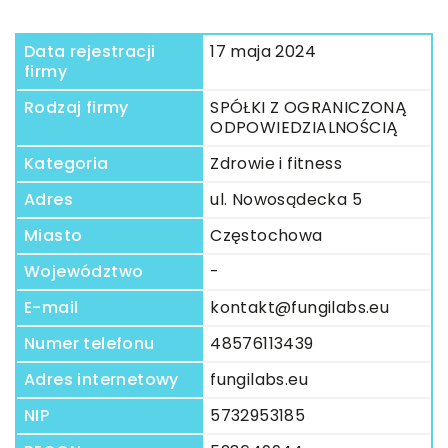
Data rejestracji
17 maja 2024
firmy
Rodzaj firmy
SPÓŁKI Z OGRANICZONĄ
ODPOWIEDZIALNOŚCIĄ
Kategoria
Zdrowie i fitness
Adres
ul. Nowosądecka 5
Miasto
Częstochowa
Województwo
-
E-mail
kontakt@fungilabs.eu
Numer telefonu
48576113439
Adres internetowy
fungilabs.eu
NIP
5732953185