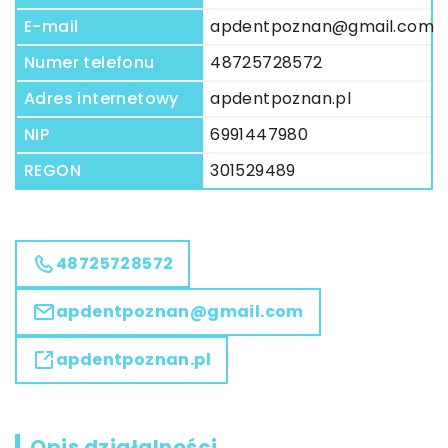
E-mail
apdentpoznan@gmail.com
Numer telefonu
48725728572
Adres internetowy
apdentpoznan.pl
NIP
6991447980
REGON
301529489
48725728572
apdentpoznan@gmail.com
apdentpoznan.pl
Opis działalności