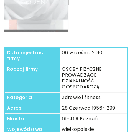
Data rejestracji
06 września 2010
firmy
Rodzaj firmy
OSOBY FIZYCZNE
PROWADZĄCE
DZIAŁALNOŚĆ
GOSPODARCZĄ
Kategoria
Zdrowie i fitness
Adres
28 Czerwca 1956r. 299
Miasto
61-469 Poznań
Województwo
wielkopolskie