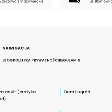
9 Warszawa | mazowieckie
ul. Błoniówk
NAWIGACJA
BLOG
POLITYKA PRYWATNOŚCI
REGULAMIN
ża adult (erotyka,
Dom i ogród
rd)