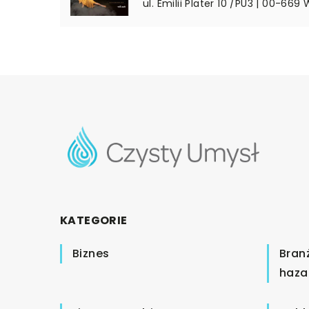
ul. Emilii Plater 10 /PU3 | 00-66
KATEGORIE
Biznes
Bran
haza