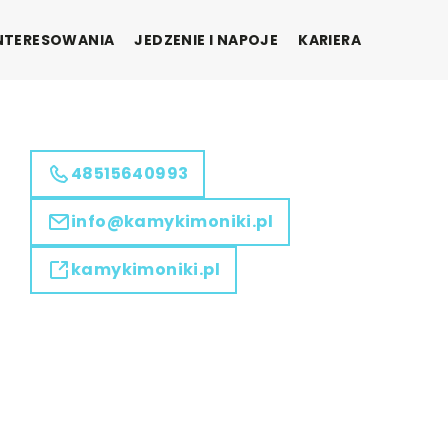
INTERESOWANIA
JEDZENIE I NAPOJE
KARIERA
48515640993
info@kamykimoniki.pl
kamykimoniki.pl