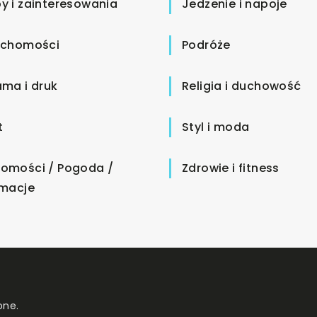
y i zainteresowania
Jedzenie i napoje
uchomości
Podróże
ama i druk
Religia i duchowość
t
Styl i moda
omości / Pogoda /
Zdrowie i fitness
rmacje
one.