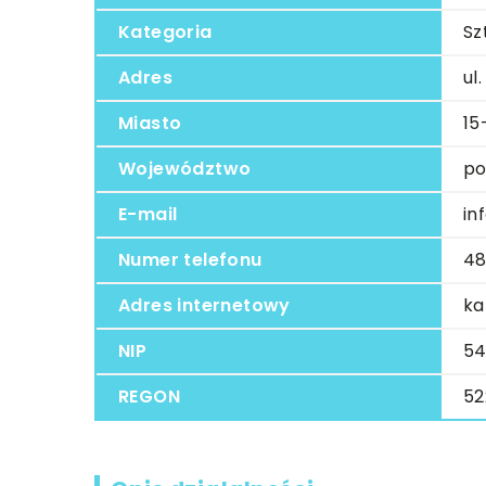
Kategoria
Sz
Adres
ul
Miasto
15
Województwo
po
E-mail
in
Numer telefonu
48
Adres internetowy
ka
NIP
54
REGON
52