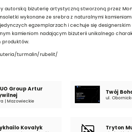
cy autorską biżuterię artystyczną stworzoną przez Mon
 bransoletki wykonane ze srebra z naturalnymi kamieniam
pojedynczych egzemplarzach i cechuje się designerskim 
alnym kamieniom nadającym biżuterii unikalnego charak
h produktów.
uteria/turmalin/rubelit/
 DUO Group Artur
Twój Boh
ywilnej
ul. Obornic
wa | Mazowieckie
khailo Kovalyk
Tryton Mu