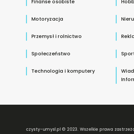
Finanse osobiste
Hobb
Motoryzacja
Nier
Przemysł i rolnictwo
Rekl
Społeczeństwo
Spor
Technologia i komputery
Wiad
Info
czysty-umysl.pl © 2023. Wszelkie prawa zastrzeż