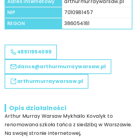
Adres internetowy
arthurmurraywarsaw.pl
NIP
7010981457
REGON
386054181
48511954099
dance@arthurmurraywarsaw.pl
arthurmurraywarsaw.pl
Opis działalności
Arthur Murray Warsaw Mykhailo Kovalyk to
renomowana szkoła tańca z siedzibą w Warszawie.
Na swojej stronie internetowej,