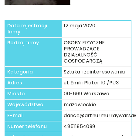
Data rejestracji
12 maja 2020
firmy
Rodzaj firmy
OSOBY FIZYCZNE
PROWADZĄCE
DZIAŁALNOŚĆ
GOSPODARCZĄ
Kategoria
Sztuka i zainteresowania
Adres
ul. Emilii Plater 10 /PU3
Miasto
00-669 Warszawa
Województwo
mazowieckie
E-mail
dance@arthurmurraywarsaw
Numer telefonu
48511954099