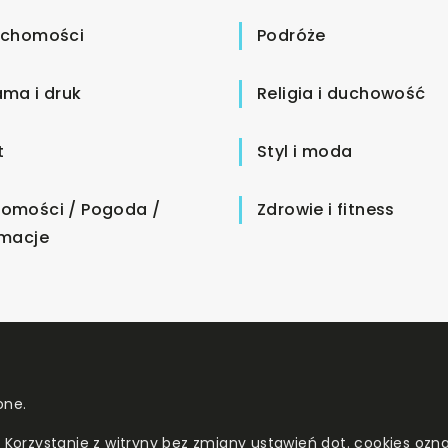
uchomości
Podróże
ama i druk
Religia i duchowość
t
Styl i moda
omości / Pogoda /
Zdrowie i fitness
rmacje
one.
. Korzystanie z witryny bez zmiany ustawień dot. cookies o