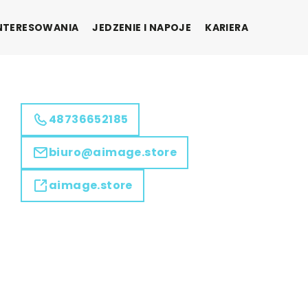
INTERESOWANIA
JEDZENIE I NAPOJE
KARIERA
48736652185
biuro@aimage.store
aimage.store