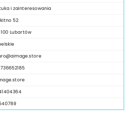
tuka i zainteresowania
kitno 52
-100 Lubartów
belskie
uro@aimage.store
736652185
mage.store
41404364
540789