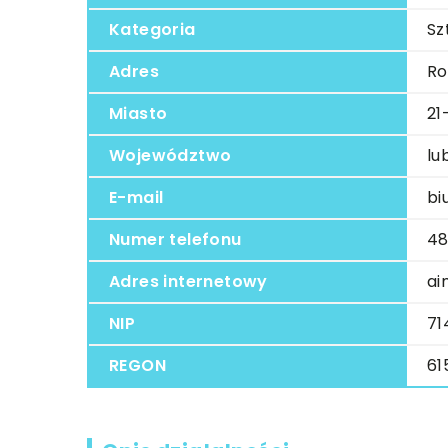
Kategoria
Sz
Adres
Ro
Miasto
21
Województwo
lu
E-mail
bi
Numer telefonu
48
Adres internetowy
ai
NIP
71
REGON
61