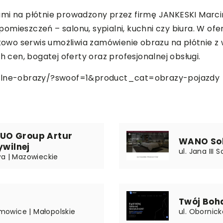
mi na płótnie prowadzony przez firmę JANKESKI Marcin
mieszczeń – salonu, sypialni, kuchni czy biura. W ofer
owo serwis umożliwia zamówienie obrazu na płótnie z
h cen, bogatej oferty oraz profesjonalnej obsługi.
kalne-obrazy/?swoof=1&product_cat=obrazy-pojazdy
 DUO Group Artur
WANO Sol
ywilnej
ul. Jana III
wa | Mazowieckie
Twój Boh
ymowice | Małopolskie
ul. Obornic