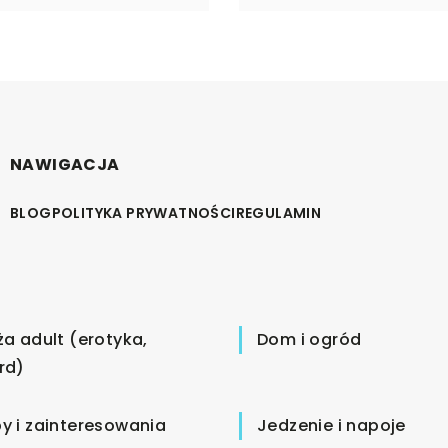
NAWIGACJA
BLOG
POLITYKA PRYWATNOŚCI
REGULAMIN
ża adult (erotyka,
Dom i ogród
rd)
y i zainteresowania
Jedzenie i napoje