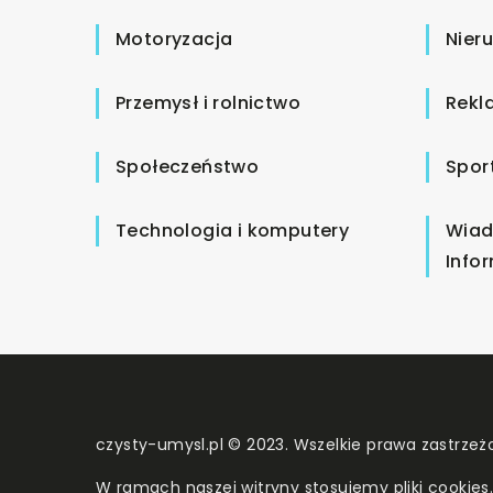
Motoryzacja
Nier
Przemysł i rolnictwo
Rekl
Społeczeństwo
Spor
Technologia i komputery
Wiad
Info
czysty-umysl.pl © 2023. Wszelkie prawa zastrzeż
W ramach naszej witryny stosujemy pliki cookies