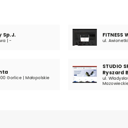
 Sp.J.
FITNESS 
wa | -
ul. Awionet
STUDIO S
hta
Ryszard 
300 Gorlice | Małopolskie
ul. Władysł
Mazowiecki