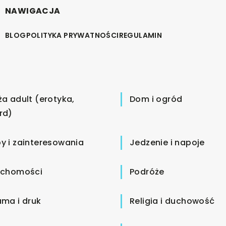
NAWIGACJA
BLOG
POLITYKA PRYWATNOŚCI
REGULAMIN
ża adult (erotyka,
Dom i ogród
rd)
y i zainteresowania
Jedzenie i napoje
uchomości
Podróże
ama i druk
Religia i duchowość