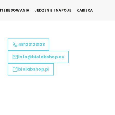
INTERESOWANIA
JEDZENIE I NAPOJE
KARIERA
48123123123
info@biolabshop.eu
biolabshop.pl