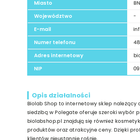
Miasto
BN
Województwo
-
E-mail
in
Numer telefonu
48
Adres internetowy
bi
NIP
09
Opis działalności
Biolab
Shop to internetowy sklep należący d
siedzibą w Polegate oferuje szeroki wybór
biolabshop.pl znajdują się również kosmety
produktów oraz atrakcyjne ceny. Dzięki pr
klientów nieustannie rośnie.