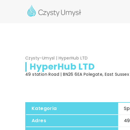
Czysty-Umysl
|
HyperHub LTD
HyperHub LTD
49 station Road | BN26 6EA Polegate, East Sussex 
Kategoria
Sp
Adres
49