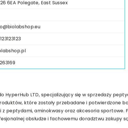
26 6EA Polegate, East Sussex
fo@biolabshop.eu
123123123
olabshop.pl
263169
o HyperHub LTD, specjalizujący się w sprzedaży peptyd
 produktów, które zostały przebadane i potwierdzone 
ki z peptydami, aminokwasy oraz akcesoria sportowe. 
ofesjonalnej obsłudze i fachowemu doradztwu zakupy s