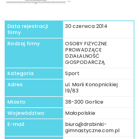
Data rejestracji
30 czerwca 2014
firmy
Rodzaj firmy
OSOBY FIZYCZNE
PROWADZĄCE
DZIAŁALNOŚĆ
GOSPODARCZĄ
Kategoria
Sport
Adres
ul. Marii Konopnickiej
19/83
Miasto
38-300 Gorlice
Województwo
Małopolskie
E-mail
biuro@drabinki-
gimnastyczne.com.pl