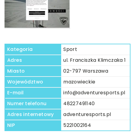
Kategoria
Sport
Adres
ul. Franciszka Klimczaka 1
Miasto
02-797 Warszawa
Województwo
mazowieckie
E-mail
info@adventuresports.pl
Numer telefonu
48227491140
Adres internetowy
adventuresports.pl
NIP
5221002164