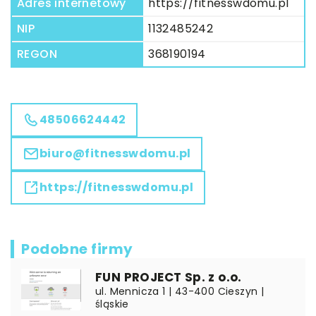
Adres internetowy
https://fitnesswdomu.pl
NIP
1132485242
REGON
368190194
48506624442
biuro@fitnesswdomu.pl
https://fitnesswdomu.pl
Podobne firmy
FUN PROJECT Sp. z o.o.
ul. Mennicza 1 | 43-400 Cieszyn |
śląskie