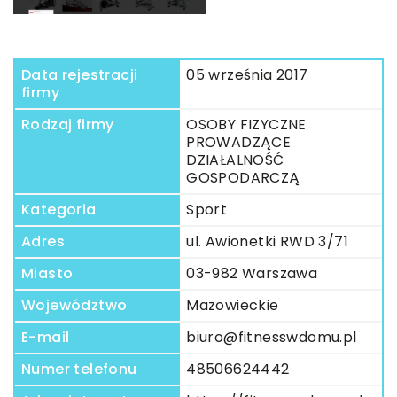
Data rejestracji
05 września 2017
firmy
Rodzaj firmy
OSOBY FIZYCZNE
PROWADZĄCE
DZIAŁALNOŚĆ
GOSPODARCZĄ
Kategoria
Sport
Adres
ul. Awionetki RWD 3/71
Miasto
03-982 Warszawa
Województwo
Mazowieckie
E-mail
biuro@fitnesswdomu.pl
Numer telefonu
48506624442