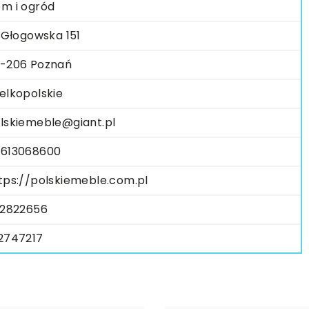
m i ogród
. Głogowska 151
-206 Poznań
elkopolskie
lskiemeble@giant.pl
613068600
tps://polskiemeble.com.pl
32822656
2747217