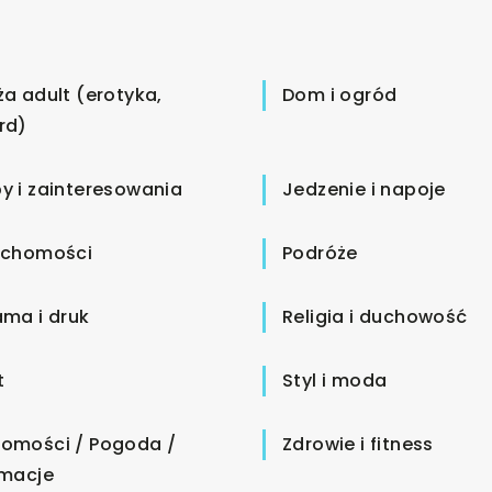
ża adult (erotyka,
Dom i ogród
rd)
y i zainteresowania
Jedzenie i napoje
uchomości
Podróże
ama i druk
Religia i duchowość
t
Styl i moda
omości / Pogoda /
Zdrowie i fitness
rmacje