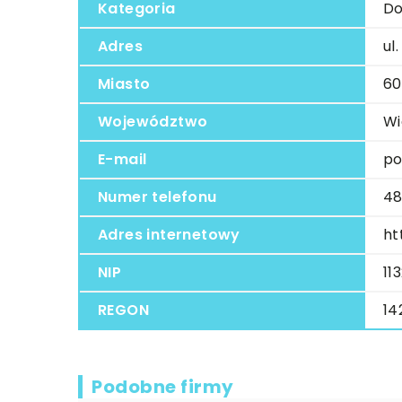
Kategoria
Do
Adres
ul
Miasto
60
Województwo
Wi
E-mail
po
Numer telefonu
48
Adres internetowy
ht
NIP
11
REGON
14
Podobne firmy