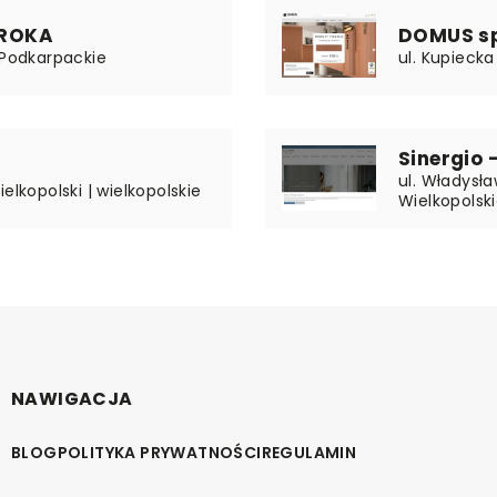
EROKA
DOMUS sp.
 Podkarpackie
ul. Kupiecka
Sinergio 
ul. Władysła
elkopolski | wielkopolskie
Wielkopolsk
NAWIGACJA
BLOG
POLITYKA PRYWATNOŚCI
REGULAMIN