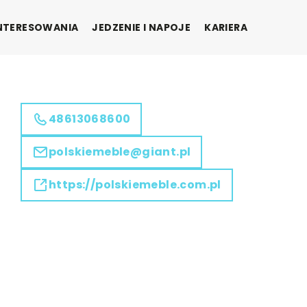
INTERESOWANIA
JEDZENIE I NAPOJE
KARIERA
48613068600
polskiemeble@giant.pl
https://polskiemeble.com.pl