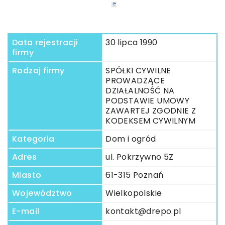
Data rejestracji
30 lipca 1990
firmy
Rodzaj firmy
SPÓŁKI CYWILNE
PROWADZĄCE
DZIAŁALNOŚĆ NA
PODSTAWIE UMOWY
ZAWARTEJ ZGODNIE Z
KODEKSEM CYWILNYM
Kategoria
Dom i ogród
Adres
ul. Pokrzywno 5Z
Miasto
61-315 Poznań
Województwo
Wielkopolskie
E-mail
kontakt@drepo.pl