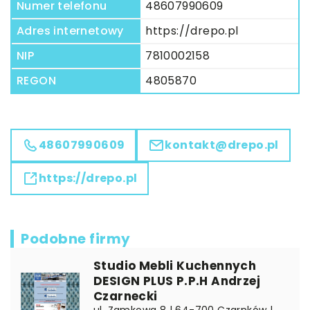
Numer telefonu
48607990609
Adres internetowy
https://drepo.pl
NIP
7810002158
REGON
4805870
48607990609
kontakt@drepo.pl
https://drepo.pl
Podobne firmy
Studio Mebli Kuchennych
DESIGN PLUS P.P.H Andrzej
Czarnecki
ul. Zamkowa 8 | 64-700 Czarnków |