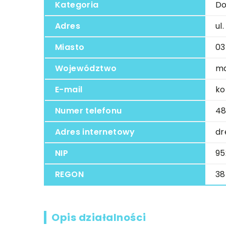
Kategoria
Do
Adres
ul
Miasto
03
Województwo
ma
E-mail
ko
Numer telefonu
48
Adres internetowy
dr
NIP
95
REGON
38
Opis działalności