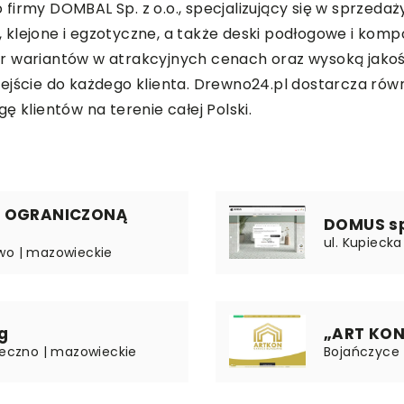
firmy DOMBAL Sp. z o.o., specjalizujący się w sprzeda
 klejone i egzotyczne, a także deski podłogowe i ko
ór wariantów w atrakcyjnych cenach oraz wysoką jako
dejście do każdego klienta. Drewno24.pl dostarcza ró
ę klientów na terenie całej Polski.
Z OGRANICZONĄ
DOMUS sp.
ul. Kupiecka 
owo | mazowieckie
g
„ART KON
aseczno | mazowieckie
Bojańczyce 