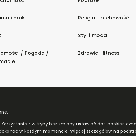
uchomości
Podróże
ama i druk
Religia i duchowość
t
Styl i moda
omości / Pogoda /
Zdrowie i fitness
rmacje
one.
. Korzystanie z witryny bez zmiany ustawień dot. cookies o
dokonać w każdym momencie. Więcej szczegółów na podstr