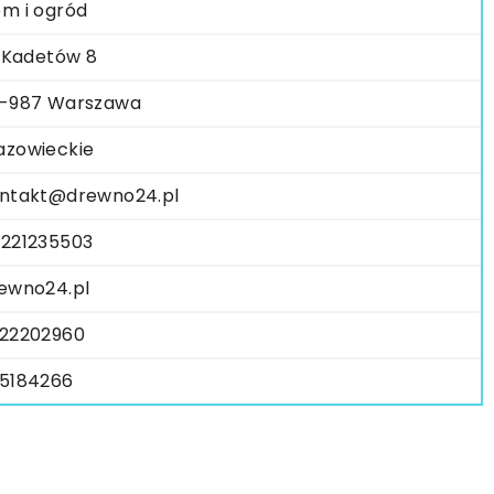
m i ogród
. Kadetów 8
-987 Warszawa
zowieckie
ntakt@drewno24.pl
221235503
ewno24.pl
22202960
5184266