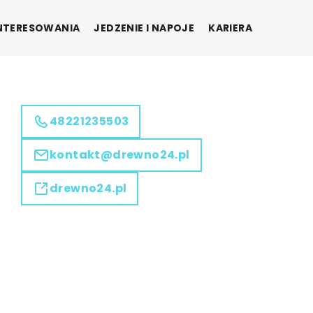
INTERESOWANIA
JEDZENIE I NAPOJE
KARIERA
48221235503
kontakt@drewno24.pl
drewno24.pl