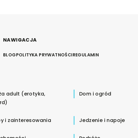
NAWIGACJA
BLOG
POLITYKA PRYWATNOŚCI
REGULAMIN
ża adult (erotyka,
Dom i ogród
rd)
y i zainteresowania
Jedzenie i napoje