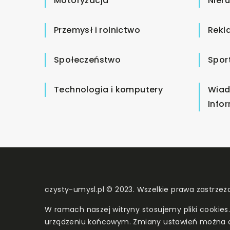
Motoryzacja
Nier
Przemysł i rolnictwo
Rekl
Społeczeństwo
Spor
Technologia i komputery
Wiad
Info
czysty-umysl.pl © 2023. Wszelkie prawa zastrzeż
W ramach naszej witryny stosujemy pliki cookies
urządzeniu końcowym. Zmiany ustawień można 