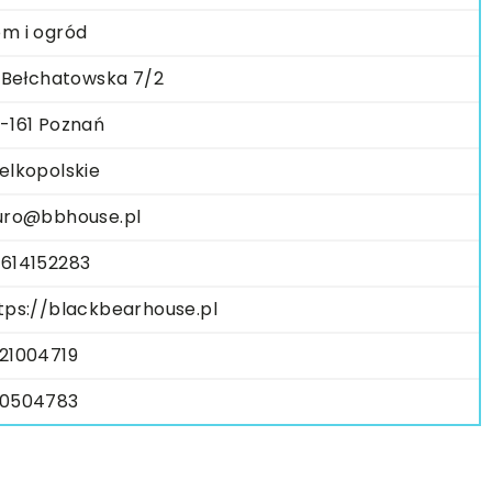
m i ogród
. Bełchatowska 7/2
-161 Poznań
elkopolskie
uro@bbhouse.pl
614152283
tps://blackbearhouse.pl
21004719
0504783