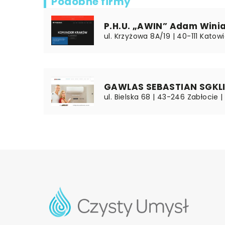
Podobne firmy
P.H.U. „AWIN” Adam Winia
ul. Krzyżowa 8A/19 | 40-111 Katowi
GAWLAS SEBASTIAN SGKL
ul. Bielska 68 | 43-246 Zabłocie |