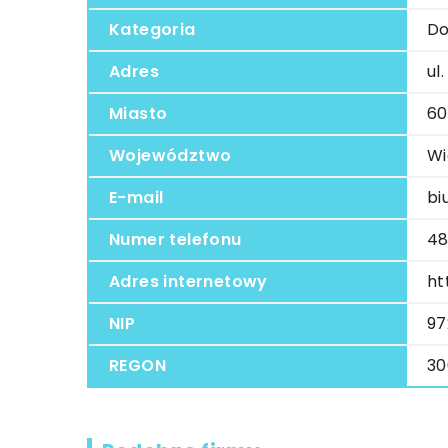
Kategoria
Do
Adres
ul
Miasto
60
Województwo
Wi
E-mail
bi
Numer telefonu
48
Adres internetowy
ht
NIP
97
REGON
30