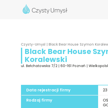
Czysty-Umysl
|
Black Bear House Szymon Koralew
Black Bear House Sz
Koralewski
ul. Bełchatowska 7/2 | 60-161 Poznań | Wielkopols
Data rejestracji firmy
23
Rodzaj firmy
OS
G