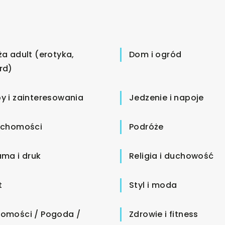
ża adult (erotyka,
Dom i ogród
rd)
y i zainteresowania
Jedzenie i napoje
uchomości
Podróże
ama i druk
Religia i duchowość
t
Styl i moda
omości / Pogoda /
Zdrowie i fitness