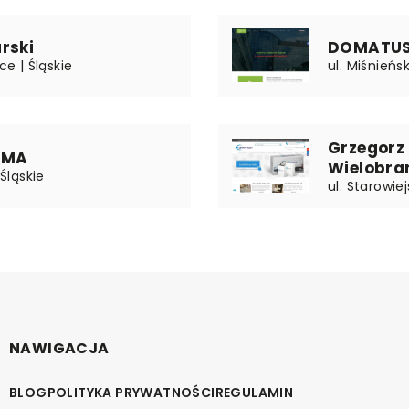
rski
DOMATUS Z
ce | Śląskie
ul. Miśnieńs
Grzegorz
IMA
Wielobra
 Śląskie
ul. Starowie
NAWIGACJA
BLOG
POLITYKA PRYWATNOŚCI
REGULAMIN