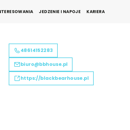
INTERESOWANIA
JEDZENIE I NAPOJE
KARIERA
48614152283
biuro@bbhouse.pl
https://blackbearhouse.pl