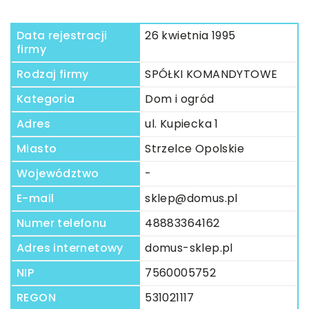
Data rejestracji
26 kwietnia 1995
firmy
Rodzaj firmy
SPÓŁKI KOMANDYTOWE
Kategoria
Dom i ogród
Adres
ul. Kupiecka 1
Miasto
Strzelce Opolskie
Województwo
-
E-mail
sklep@domus.pl
Numer telefonu
48883364162
Adres internetowy
domus-sklep.pl
NIP
7560005752
REGON
531021117