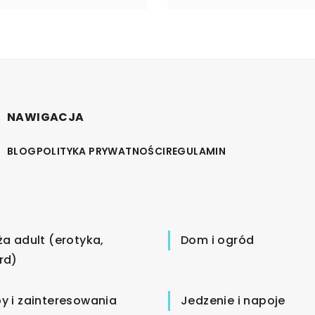
NAWIGACJA
BLOG
POLITYKA PRYWATNOŚCI
REGULAMIN
ża adult (erotyka,
Dom i ogród
rd)
y i zainteresowania
Jedzenie i napoje