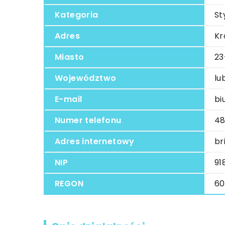
Kategoria
St
Adres
Kr
Miasto
23
Województwo
lu
E-mail
bi
Numer telefonu
48
Adres internetowy
bri
NIP
91
REGON
60