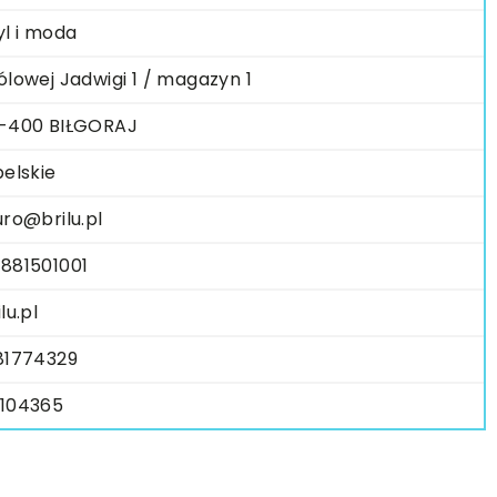
yl i moda
ólowej Jadwigi 1 / magazyn 1
-400 BIŁGORAJ
belskie
uro@brilu.pl
881501001
lu.pl
81774329
104365