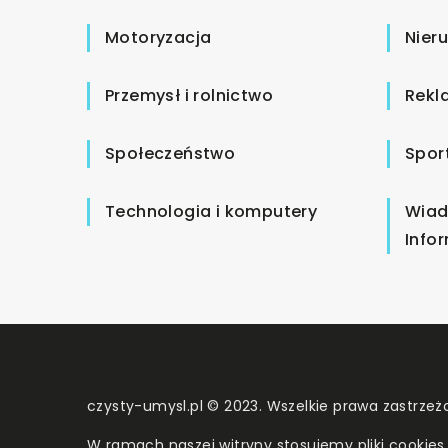
Motoryzacja
Nier
Przemysł i rolnictwo
Rekl
Społeczeństwo
Spor
Technologia i komputery
Wiad
Info
czysty-umysl.pl © 2023. Wszelkie prawa zastrzeż
W ramach naszej witryny stosujemy pliki cookies