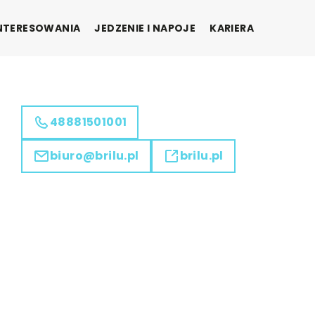
INTERESOWANIA
JEDZENIE I NAPOJE
KARIERA
48881501001
biuro@brilu.pl
brilu.pl