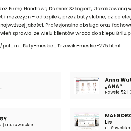
ez Firmę Handlową Dominik Szlingiert, zlokalizowaną w B
 i mężczyzn – od szpilek, przez buty ślubne, aż po ele
 najwyższej jakości. Profesjonalna obsługa oraz fach
wień sprawia, że wielu klientów wraca do sklepu Brilu.pl
.pl/pol_m_Buty-meskie_Trzewiki-meskie-275.html
Anna Wut
„ANA”
-
Nawsie 52 |
MAŁGORZAT
OGY
Lis
a | mazowieckie
ul. Suwalska 