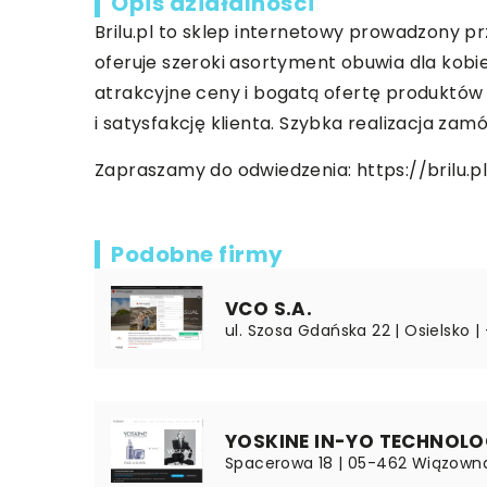
Opis działalności
Brilu.pl to sklep internetowy prowadzony prz
oferuje szeroki asortyment obuwia dla kobiet
atrakcyjne ceny i bogatą ofertę produktów
i satysfakcję klienta. Szybka realizacja zamó
Zapraszamy do odwiedzenia:
https://brilu
Podobne firmy
VCO S.A.
ul. Szosa Gdańska 22 | Osielsko | 
YOSKINE IN-YO TECHNOL
Spacerowa 18 | 05-462 Wiązown