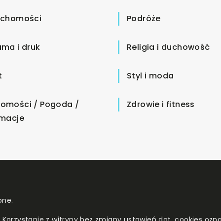
uchomości
Podróże
ama i druk
Religia i duchowość
t
Styl i moda
omości / Pogoda /
Zdrowie i fitness
rmacje
one.
. Korzystanie z witryny bez zmiany ustawień dot. cookies o