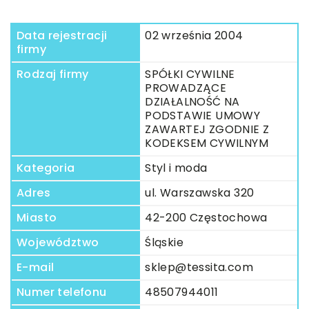
Data rejestracji
02 września 2004
firmy
Rodzaj firmy
SPÓŁKI CYWILNE
PROWADZĄCE
DZIAŁALNOŚĆ NA
PODSTAWIE UMOWY
ZAWARTEJ ZGODNIE Z
KODEKSEM CYWILNYM
Kategoria
Styl i moda
Adres
ul. Warszawska 320
Miasto
42-200 Częstochowa
Województwo
Śląskie
E-mail
sklep@tessita.com
Numer telefonu
48507944011