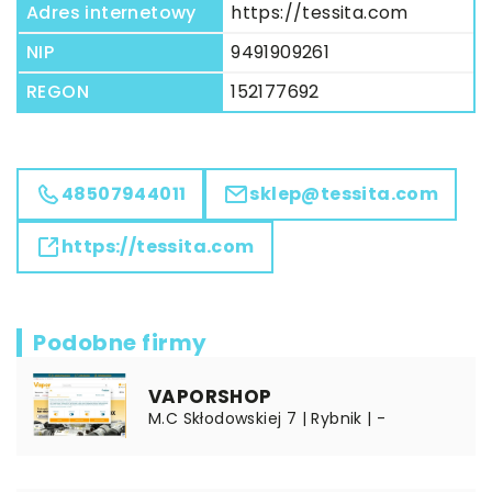
Adres internetowy
https://tessita.com
NIP
9491909261
REGON
152177692
48507944011
sklep@tessita.com
https://tessita.com
Podobne firmy
VAPORSHOP
M.C Skłodowskiej 7 | Rybnik | -