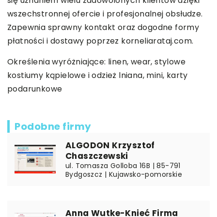
się uznaniem wielu zadowolonych klientów dzięki
wszechstronnej ofercie i profesjonalnej obsłudze.
Zapewnia sprawny kontakt oraz dogodne formy
płatności i dostawy poprzez korneliarataj.com.
Określenia wyróżniające: linen, wear,
stylowe
kostiumy kąpielowe i odzież lniana
, mini, karty
podarunkowe
Podobne firmy
ALGODON Krzysztof
Chaszczewski
ul. Tomasza Golloba 16B | 85-791
Bydgoszcz | Kujawsko-pomorskie
Anna Wutke-Knieć Firma