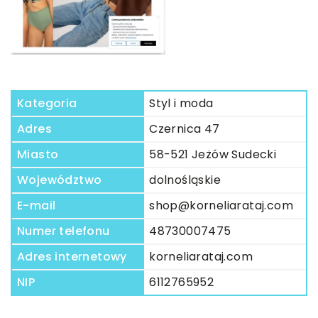
Kategoria
Styl i moda
Adres
Czernica 47
Miasto
58-521 Jeżów Sudecki
Województwo
dolnośląskie
E-mail
shop@korneliarataj.com
Numer telefonu
48730007475
Adres internetowy
korneliarataj.com
NIP
6112765952