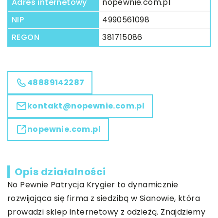
Adres internetowy
nopewnie.com.pl
NIP
4990561098
REGON
381715086
48889142287
kontakt@nopewnie.com.pl
nopewnie.com.pl
Opis działalności
No Pewnie
Patrycja Krygier to dynamicznie
rozwijająca się firma z siedzibą w Sianowie, która
prowadzi sklep internetowy z odzieżą. Znajdziemy