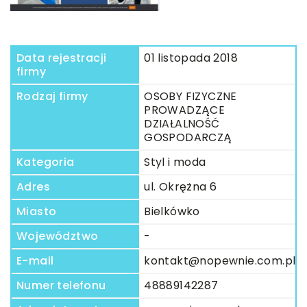
Data rejestracji
01 listopada 2018
firmy
Rodzaj firmy
OSOBY FIZYCZNE
PROWADZĄCE
DZIAŁALNOŚĆ
GOSPODARCZĄ
Kategoria
Styl i moda
Adres
ul. Okrężna 6
Miasto
Bielkówko
Województwo
-
E-mail
kontakt@nopewnie.com.pl
Numer telefonu
48889142287