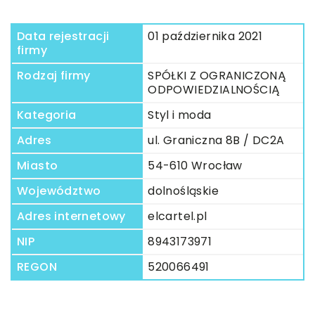
Data rejestracji
01 października 2021
firmy
Rodzaj firmy
SPÓŁKI Z OGRANICZONĄ
ODPOWIEDZIALNOŚCIĄ
Kategoria
Styl i moda
Adres
ul. Graniczna 8B / DC2A
Miasto
54-610 Wrocław
Województwo
dolnośląskie
Adres internetowy
elcartel.pl
NIP
8943173971
REGON
520066491