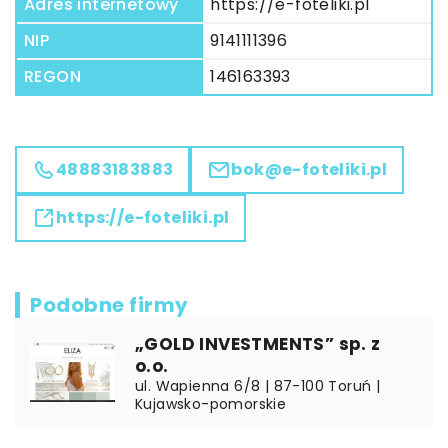
Adres internetowy
https://e-foteliki.pl
NIP
9141111396
REGON
146163393
48883183883
bok@e-foteliki.pl
https://e-foteliki.pl
Podobne firmy
„GOLD INVESTMENTS” sp. z
o.o.
ul. Wapienna 6/8 | 87-100 Toruń |
Kujawsko-pomorskie