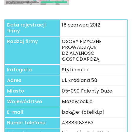
Data rejestracji
18 czerwca 2012
firmy
Rodzaj firmy
OSOBY FIZYCZNE
PROWADZĄCE
DZIAŁALNOŚĆ
GOSPODARCZĄ
Kategoria
Styl i moda
Adres
ul. Źródlana 58
Miasto
05-090 Falenty Duże
Województwo
Mazowieckie
E-mail
bok@e-foteliki.pl
Numer telefonu
48883183883