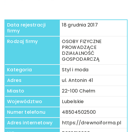
Data rejestracji
18 grudnia 2017
firmy
Rodzaj firmy
OSOBY FIZYCZNE
PROWADZĄCE
DZIAŁALNOŚĆ
GOSPODARCZĄ
Kategoria
Styl i moda
Adres
ul. Antonin 41
Miasto
22-100 Chełm
Województwo
Lubelskie
Numer telefonu
48504502500
Adres internetowy
https://drewnoiforma.pl