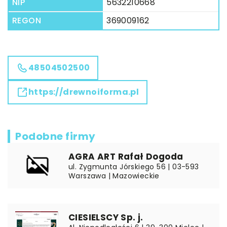
NIP
5632210668
REGON
369009162
48504502500
https://drewnoiforma.pl
Podobne firmy
AGRA ART Rafał Dogoda
ul. Zygmunta Jórskiego 56 | 03-593
Warszawa | Mazowieckie
CIESIELSCY Sp. j.