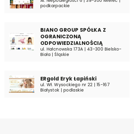
Al. Niepodległości 6 | 39-300 Mielec |
podkarpackie
BIANO GROUP SPÓŁKA Z
OGRANICZONĄ
ODPOWIEDZIALNOŚCIĄ
ul. Hałcnowska 173A | 43-300 Bielsko-
Biała | Śląskie
ERgold Eryk Łapiński
ul. Wł. Wysockiego nr 22 | 15-167
Białystok | podlaskie