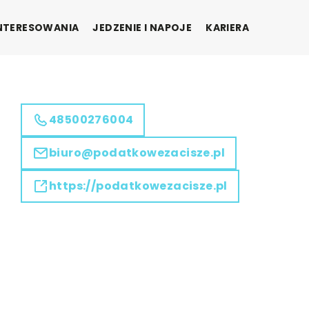
INTERESOWANIA
JEDZENIE I NAPOJE
KARIERA
48500276004
biuro@podatkowezacisze.pl
https://podatkowezacisze.pl