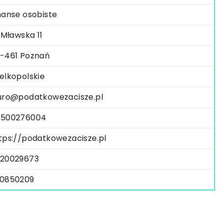
nanse osobiste
. Mławska 11
-461 Poznań
elkopolskie
uro@podatkowezacisze.pl
500276004
tps://podatkowezacisze.pl
20029673
0850209