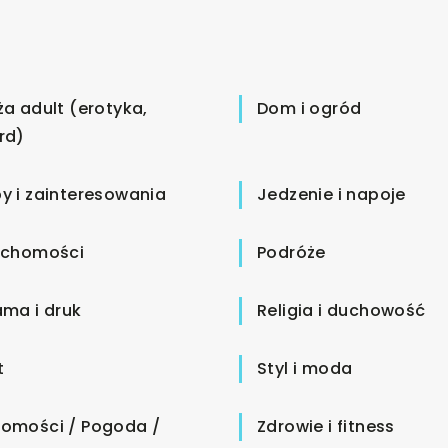
ża adult (erotyka,
Dom i ogród
rd)
y i zainteresowania
Jedzenie i napoje
uchomości
Podróże
ama i druk
Religia i duchowość
t
Styl i moda
omości / Pogoda /
Zdrowie i fitness