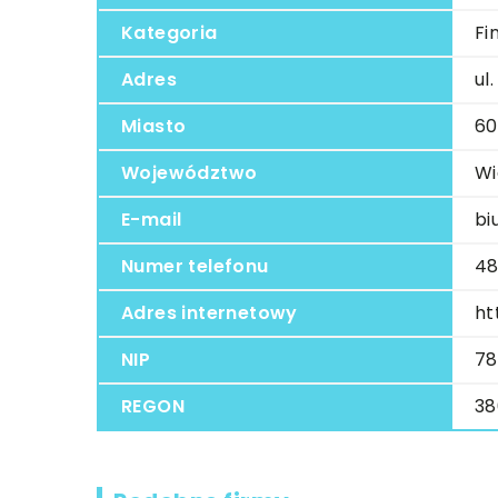
Kategoria
Fi
Adres
ul
Miasto
60
Województwo
Wi
E-mail
bi
Numer telefonu
48
Adres internetowy
ht
NIP
78
REGON
38