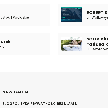
ROBERT S
łystok | Podlaskie
ul. Wołkowys
SOFIA Bi
Burek
Tatiana 
kie
ul. Dworcow
NAWIGACJA
BLOG
POLITYKA PRYWATNOŚCI
REGULAMIN