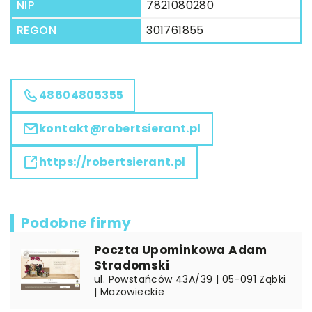
NIP
7821080280
REGON
301761855
48604805355
kontakt@robertsierant.pl
https://robertsierant.pl
Podobne firmy
Poczta Upominkowa Adam
Stradomski
ul. Powstańców 43A/39 | 05-091 Ząbki
| Mazowieckie