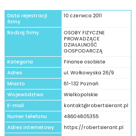
Data rejestracji
10 czerwca 2011
firmy
Rodzaj firmy
OSOBY FIZYCZNE
PROWADZĄCE
DZIAŁALNOŚĆ
GOSPODARCZĄ
Kategoria
Finanse osobiste
Adres
ul. Wołkowyska 26/9
Miasto
61-132 Poznań
Województwo
Wielkopolskie
E-mail
kontakt@robertsierant.pl
Numer telefonu
48604805355
Adres internetowy
https://robertsierant.pl