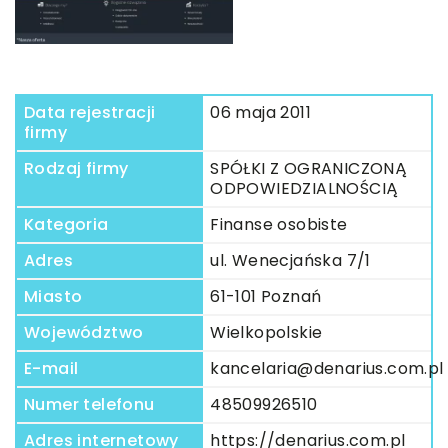
Data rejestracji
06 maja 2011
firmy
Rodzaj firmy
SPÓŁKI Z OGRANICZONĄ
ODPOWIEDZIALNOŚCIĄ
Kategoria
Finanse osobiste
Adres
ul. Wenecjańska 7/1
Miasto
61-101 Poznań
Województwo
Wielkopolskie
E-mail
kancelaria@denarius.com.pl
Numer telefonu
48509926510
Adres internetowy
https://denarius.com.pl