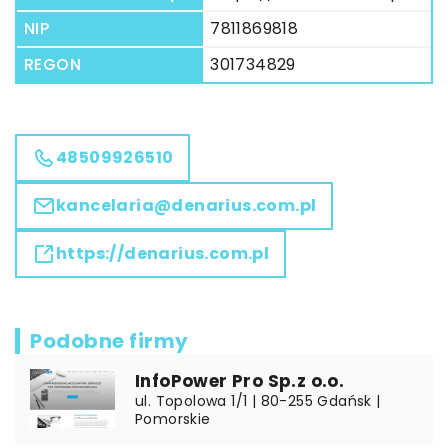
NIP
7811869818
REGON
301734829
48509926510
kancelaria@denarius.com.pl
https://denarius.com.pl
Podobne firmy
InfoPower Pro Sp.z o.o.
ul. Topolowa 1/1 | 80-255 Gdańsk |
Pomorskie