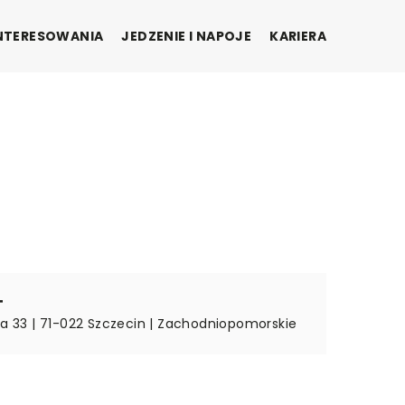
INTERESOWANIA
JEDZENIE I NAPOJE
KARIERA
T
ska 33 | 71-022 Szczecin | Zachodniopomorskie