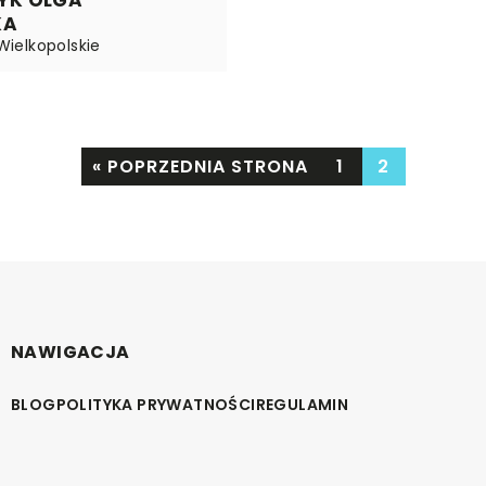
YK OLGA
KA
 Wielkopolskie
« POPRZEDNIA STRONA
1
2
NAWIGACJA
BLOG
POLITYKA PRYWATNOŚCI
REGULAMIN