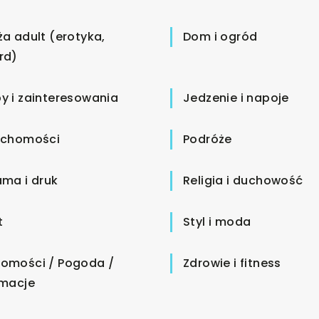
ża adult (erotyka,
Dom i ogród
rd)
y i zainteresowania
Jedzenie i napoje
uchomości
Podróże
ama i druk
Religia i duchowość
t
Styl i moda
omości / Pogoda /
Zdrowie i fitness
rmacje