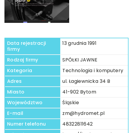
Data rejestracji
13 grudnia 1991
firmy
Rodzaj firmy
SPÓŁKI JAWNE
Kategoria
Technologia i komputery
Adres
ul. Łagiewnicka 34 B
Miasto
41-902 Bytom
Województwo
Śląskie
E-mail
zm@hydromet.pl
Numer telefonu
48322811642