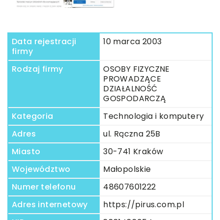
Data rejestracji
10 marca 2003
firmy
Rodzaj firmy
OSOBY FIZYCZNE
PROWADZĄCE
DZIAŁALNOŚĆ
GOSPODARCZĄ
Kategoria
Technologia i komputery
Adres
ul. Rączna 25B
Miasto
30-741 Kraków
Województwo
Małopolskie
Numer telefonu
48607601222
Adres internetowy
https://pirus.com.pl