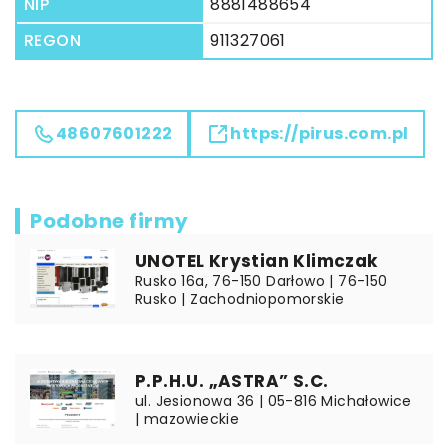
NIP
8881488654
REGON
911327061
48607601222
https://pirus.com.pl
Podobne firmy
UNOTEL Krystian Klimczak
Rusko 16a, 76-150 Darłowo | 76-150
Rusko | Zachodniopomorskie
P.P.H.U. „ASTRA” S.C.
ul. Jesionowa 36 | 05-816 Michałowice
| mazowieckie