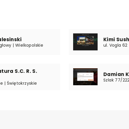
lesinski
Kimi Sush
głowy | Wielkopolskie
ul. Vogla 6
ura S.C. R. S.
Damian Ka
Szlak 77/222
e | Świętokrzyskie