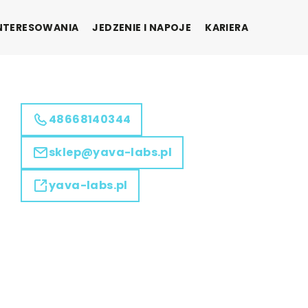
INTERESOWANIA
JEDZENIE I NAPOJE
KARIERA
48668140344
sklep@yava-labs.pl
yava-labs.pl