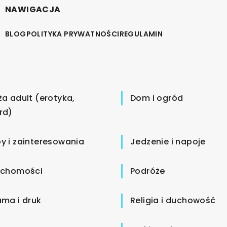
NAWIGACJA
BLOG
POLITYKA PRYWATNOŚCI
REGULAMIN
ża adult (erotyka,
Dom i ogród
rd)
y i zainteresowania
Jedzenie i napoje
uchomości
Podróże
ama i druk
Religia i duchowość