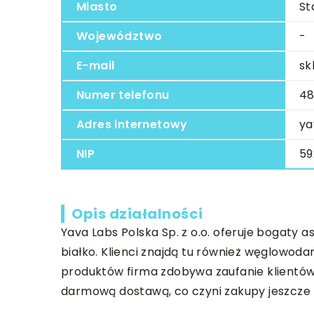
Miasto
St
Województwo
-
E-mail
sk
Numer telefonu
48
Adres internetowy
ya
NIP
59
Opis działalności
Yava Labs Polska Sp. z o.o. oferuje bogat
białko. Klienci znajdą tu również węglowodan
produktów firma zdobywa zaufanie klientów 
darmową dostawą, co czyni zakupy jeszcze b