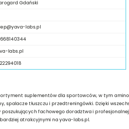
arogard Gdański
lep@yava-labs.pl
668140344
va-labs.pl
22294018
y asortyment suplementów dla sportowców, w tym amino
y, spalacze tłuszczu i przedtreningówki. Dzięki wszechs
poszukujących fachowego doradztwa i profesjonalnej o
ardziej atrakcyjnymi na yava-labs.pl.