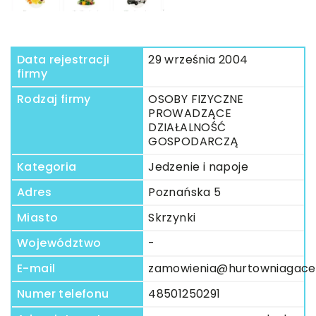
Data rejestracji
29 września 2004
firmy
Rodzaj firmy
OSOBY FIZYCZNE
PROWADZĄCE
DZIAŁALNOŚĆ
GOSPODARCZĄ
Kategoria
Jedzenie i napoje
Adres
Poznańska 5
Miasto
Skrzynki
Województwo
-
E-mail
zamowienia@hurtowniagacek
Numer telefonu
48501250291