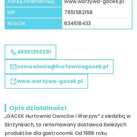
Adres internetowy
www.warzywa-gacek.pl
NIP
7851582158
REGON
634618433
48501250291
zamowienia@hurtowniagacek.pl
www.warzywa-gacek.pl
Opis działalności
„GACEK Hurtownia Owoców i Warzyw” z siedzibą w
Skrzynkach, to renomowany dostawca świeżych
produktów dla gastronomii. Od 1988 roku