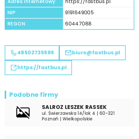
Adres internetowy
https://fastbus.pl
NIP
9191649005
REGON
60447088
48502735595
biuro@fastbus.pl
https://fastbus.pl
Podobne firmy
SALROZ LESZEK RASSEK
ul. Świerzawska 14/lok 4 | 60-321
Poznań | Wielkopolskie