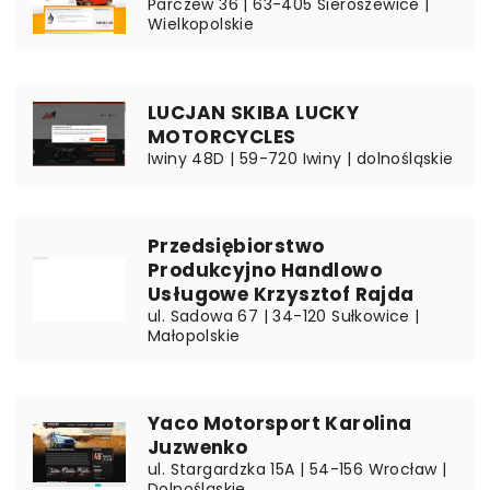
Parczew 36 | 63-405 Sieroszewice |
Wielkopolskie
LUCJAN SKIBA LUCKY
MOTORCYCLES
Iwiny 48D | 59-720 Iwiny | dolnośląskie
Przedsiębiorstwo
Produkcyjno Handlowo
Usługowe Krzysztof Rajda
ul. Sadowa 67 | 34-120 Sułkowice |
Małopolskie
Yaco Motorsport Karolina
Juzwenko
ul. Stargardzka 15A | 54-156 Wrocław |
Dolnośląskie