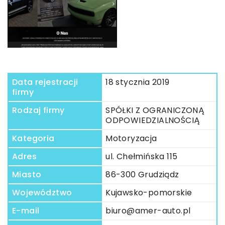
Data rejestracji
18 stycznia 2019
firmy
Rodzaj firmy
SPÓŁKI Z OGRANICZONĄ
ODPOWIEDZIALNOŚCIĄ
Kategoria
Motoryzacja
Adres
ul. Chełmińska 115
Miasto
86-300 Grudziądz
Województwo
Kujawsko-pomorskie
E-mail
biuro@amer-auto.pl