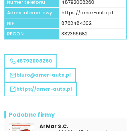
Numer telefonu
48792008260
Adres internetowy
https://amer-auto.pl
NIP
8762484302
REGON
382366682
48792008260
biuro@amer-auto.pl
https://amer-auto.pl
Podobne firmy
ArMar S.C.