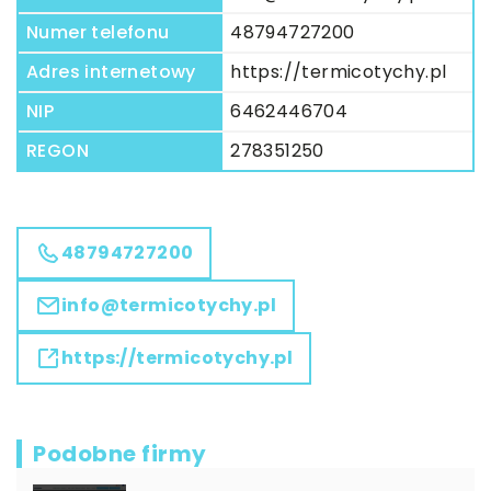
Numer telefonu
48794727200
Adres internetowy
https://termicotychy.pl
NIP
6462446704
REGON
278351250
48794727200
info@termicotychy.pl
https://termicotychy.pl
Podobne firmy