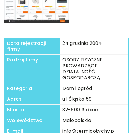
Data rejestracji
24 grudnia 2004
firmy
Rodzaj firmy
OSOBY FIZYCZNE
PROWADZĄCE
DZIAŁALNOŚĆ
GOSPODARCZĄ
Kategoria
Dom i ogród
Adres
ul. Śląska 59
Miasto
32-600 Babice
Województwo
Małopolskie
E-mail
info@termicotychy.pl