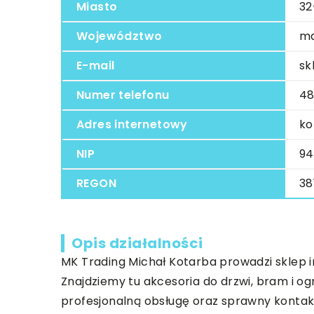
Miasto
32
Województwo
ma
E-mail
sk
Numer telefonu
48
Adres internetowy
ko
NIP
94
REGON
38
Opis działalności
MK Trading Michał Kotarba prowadzi sklep
Znajdziemy tu akcesoria do drzwi, bram i o
profesjonalną obsługę oraz sprawny konta