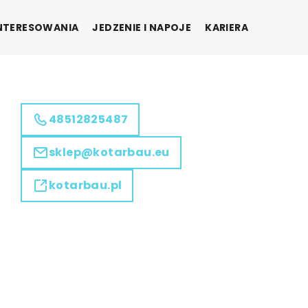
INTERESOWANIA
JEDZENIE I NAPOJE
KARIERA
48512825487
sklep@kotarbau.eu
kotarbau.pl