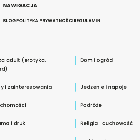
NAWIGACJA
BLOG
POLITYKA PRYWATNOŚCI
REGULAMIN
ża adult (erotyka,
Dom i ogród
rd)
y i zainteresowania
Jedzenie i napoje
uchomości
Podróże
ama i druk
Religia i duchowość