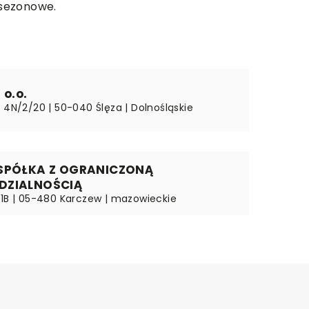
 sezonowe.
 o.o.
 4N/2/20 | 50-040 Ślęza | Dolnośląskie
 SPÓŁKA Z OGRANICZONĄ
DZIALNOŚCIĄ
11B | 05-480 Karczew | mazowieckie