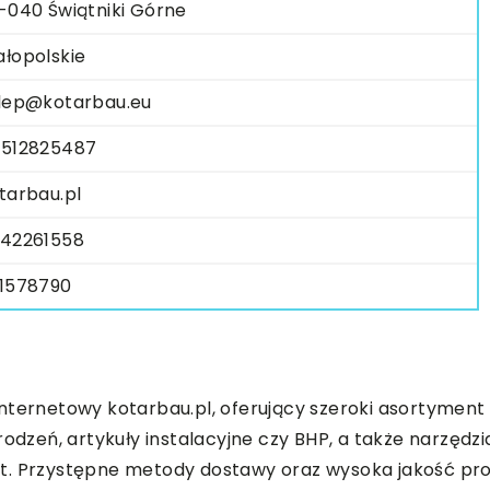
-040 Świątniki Górne
łopolskie
lep@kotarbau.eu
512825487
tarbau.pl
42261558
1578790
 internetowy
kotarbau
.pl, oferujący szeroki asortymen
grodzeń, artykuły instalacyjne czy BHP, a także narzę
kt. Przystępne metody dostawy oraz wysoka jakość pr