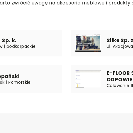
warto zwrócić uwagę na akcesoria meblowe i produkty
 Sp. k.
Slike Sp. z
ów | podkarpackie
ul. Akacjowa
E-FLOOR
opański
ODPOWIE
ńsk | Pomorskie
Całowanie 1