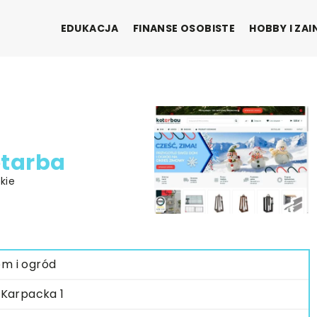
EDUKACJA
FINANSE OSOBISTE
HOBBY I ZA
otarba
kie
m i ogród
. Karpacka 1