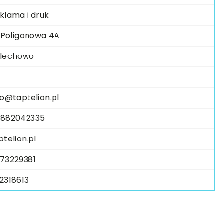
klama i druk
. Poligonowa 4A
lechowo
fo@taptelion.pl
882042335
ptelion.pl
73229381
2318613