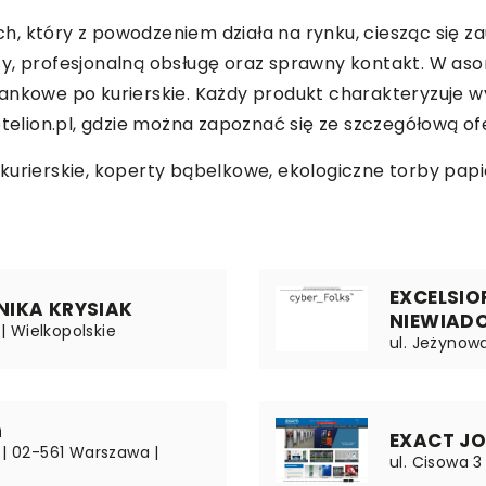
, który z powodzeniem działa na rynku, ciesząc się z
y, profesjonalną obsługę oraz sprawny kontakt. W aso
iankowe po kurierskie. Każdy produkt charakteryzuje
ptelion.pl, gdzie można zapoznać się ze szczegółową of
kurierskie, koperty bąbelkowe,
ekologiczne torby papi
EXCELSIO
NIKA KRYSIAK
NIEWIAD
 | Wielkopolskie
ul. Jeżynow
n
EXACT J
 | 02-561 Warszawa |
ul. Cisowa 3