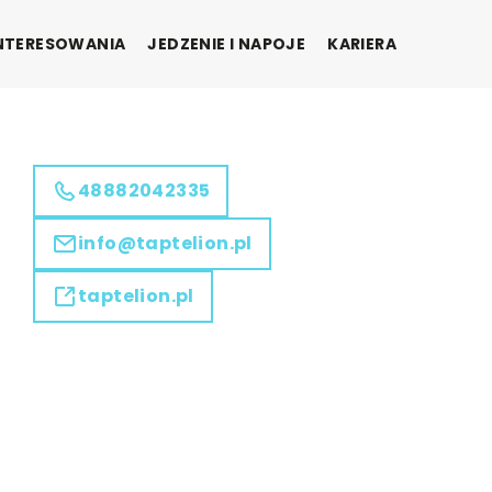
INTERESOWANIA
JEDZENIE I NAPOJE
KARIERA
48882042335
info@taptelion.pl
taptelion.pl