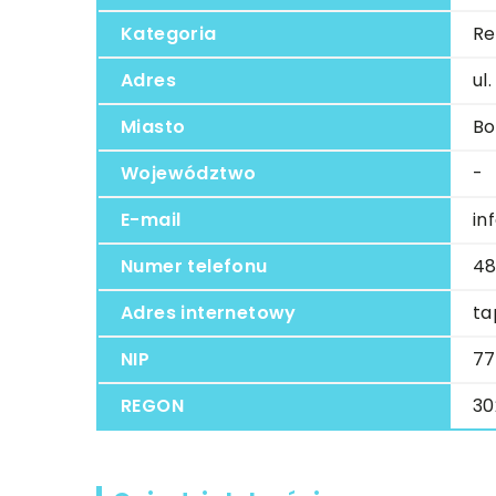
Kategoria
Re
Adres
ul
Miasto
Bo
Województwo
-
E-mail
in
Numer telefonu
48
Adres internetowy
ta
NIP
77
REGON
30