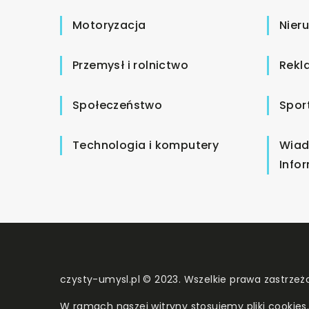
Motoryzacja
Nier
Przemysł i rolnictwo
Rekl
Społeczeństwo
Spor
Technologia i komputery
Wiad
Info
czysty-umysl.pl © 2023. Wszelkie prawa zastrzeż
W ramach naszej witryny stosujemy pliki cookies