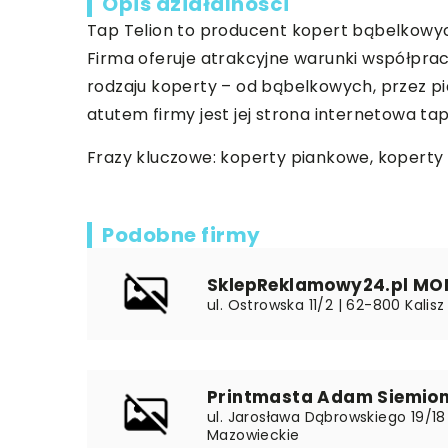
Opis działalności
Tap Telion to producent kopert bąbelkowych
Firma oferuje atrakcyjne warunki współprac
rodzaju koperty – od bąbelkowych, przez p
atutem firmy jest jej strona internetowa ta
Frazy kluczowe: koperty piankowe, koperty 
Podobne firmy
SklepReklamowy24.pl MO
ul. Ostrowska 11/2 | 62-800 Kalisz
Printmasta Adam Siemio
ul. Jarosława Dąbrowskiego 19/18
Mazowieckie