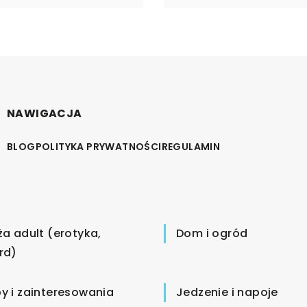
NAWIGACJA
BLOG
POLITYKA PRYWATNOŚCI
REGULAMIN
ża adult (erotyka,
Dom i ogród
rd)
y i zainteresowania
Jedzenie i napoje