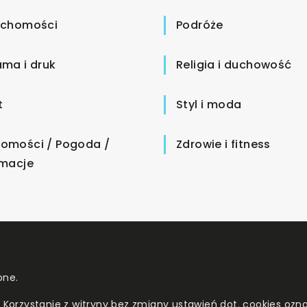
uchomości
Podróże
ama i druk
Religia i duchowość
t
Styl i moda
omości / Pogoda /
Zdrowie i fitness
rmacje
one.
. Korzystanie z witryny bez zmiany ustawień dot. cookies o