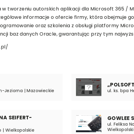
a w tworzeniu autorskich aplikacji dla Microsoft 365 / 
zczegółowe informacje o ofercie firmy, która obejmuje 
gramowanie oraz szkolenia z obsługi platformy Micros
ncji baz danych Oracle, gwarantując przy tym najwyższ
.pl/
„POLSOFT 
in-Jeziorna | Mazowieckie
ul. ks. bpa 
A SEIFERT-
GOWLEE Sp.
ul. Feliksa 
Wielkopolsk
 | Wielkopolskie