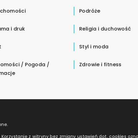
uchomości
Podróże
ama i druk
Religia i duchowość
t
Styl i moda
omości / Pogoda /
Zdrowie i fitness
rmacje
one.
. Korzystanie z witryny bez zmiany ustawień dot. cookies o