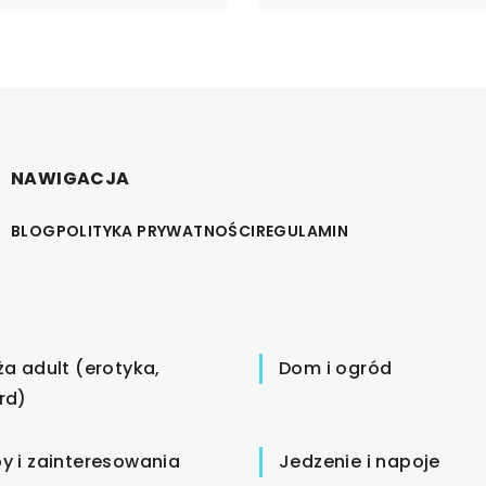
NAWIGACJA
BLOG
POLITYKA PRYWATNOŚCI
REGULAMIN
ża adult (erotyka,
Dom i ogród
rd)
y i zainteresowania
Jedzenie i napoje