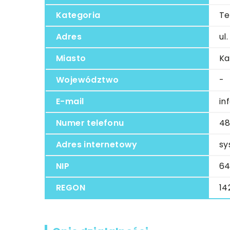
Kategoria
Te
Adres
ul
Miasto
Ka
Województwo
-
E-mail
in
Numer telefonu
48
Adres internetowy
sy
NIP
64
REGON
14