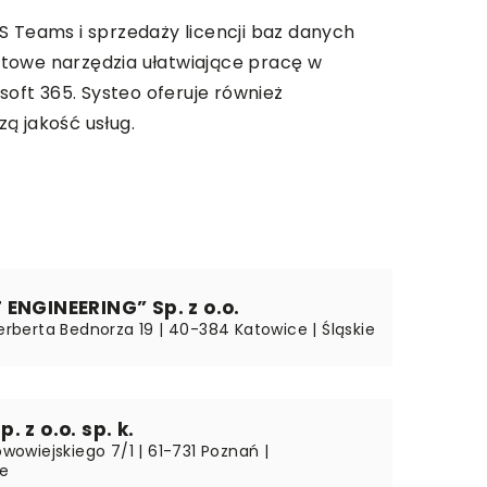
MS Teams i sprzedaży licencji baz danych
gotowe narzędzia ułatwiające pracę w
oft 365. Systeo oferuje również
ą jakość usług.
ENGINEERING” Sp. z o.o.
Herberta Bednorza 19 | 40-384 Katowice | Śląskie
 z o.o. sp. k.
Nowowiejskiego 7/1 | 61-731 Poznań |
ie