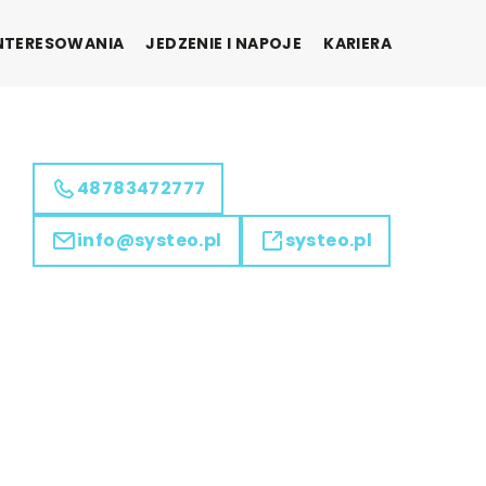
INTERESOWANIA
JEDZENIE I NAPOJE
KARIERA
48783472777
info@systeo.pl
systeo.pl