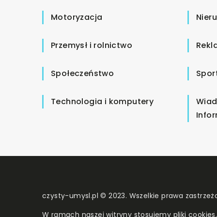
Motoryzacja
Nier
Przemysł i rolnictwo
Rekl
Społeczeństwo
Spor
Technologia i komputery
Wiad
Info
czysty-umysl.pl © 2023. Wszelkie prawa zastrzeż
W ramach naszej witryny stosujemy pliki cookies