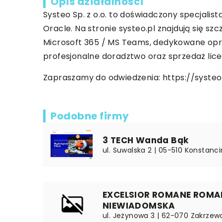
Opis działalności
Systeo Sp. z o.o. to doświadczony specjalist
Oracle. Na stronie systeo.pl znajdują się s
Microsoft 365 / MS Teams, dedykowane opro
profesjonalne doradztwo oraz sprzedaż lice
Zapraszamy do odwiedzenia:
https://systeo
Podobne firmy
3 TECH Wanda Bąk
ul. Suwalska 2 | 05-510 Konstanc
EXCELSIOR ROMANE ROMAN
NIEWIADOMSKA
ul. Jeżynowa 3 | 62-070 Zakrzewo