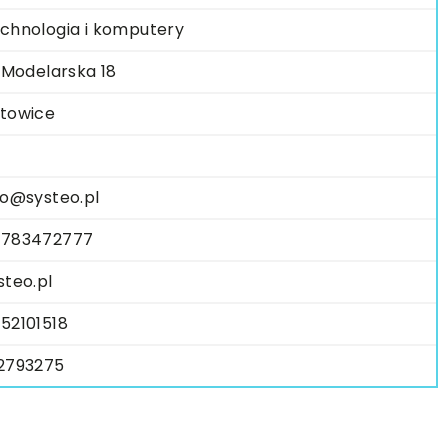
chnologia i komputery
. Modelarska 18
towice
fo@systeo.pl
783472777
steo.pl
52101518
2793275